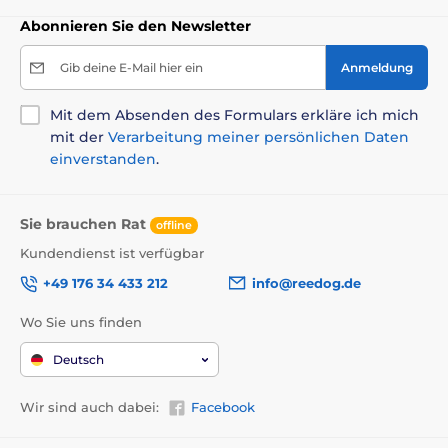
zu sich ziehen oder anhalten können. Die Länge des
Abonnieren Sie den Newsletter
Kabels passt sich vollständig Ihren Schritten an, so
dass das Band nicht durchhängt. oder lösen Sie die
Gib deine E-Mail hier ein
Anmeldung
spezielle Leine Band, das auch nicht in jedem Winkel
der Bewegung verheddern
. Dank des ergonomischen
Griffs liegt die Bremse Ihrer Leine buchstäblich unter
Mit dem Absenden des Formulars erkläre ich mich
Ihrem Daumen. Die Fähigkeit, schnell zu reagieren, ist
mit der
Verarbeitung meiner persönlichen Daten
genau das, was Sie für unerwartete Situationen beim
einverstanden
.
Spaziergang mit Ihrem Hund brauchen!
Sie brauchen Rat
offline
Kundendienst ist verfügbar
+49 176 34 433 212
info@reedog.de
Wo Sie uns finden
Deutsch
Wir sind auch dabei:
Facebook