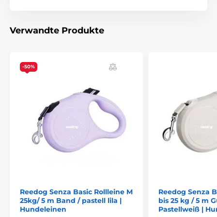
Geeignet für folgende Rassen
:
Cockerspaniel,
Border Collie, Sheltie, Pudel, Basset Hound
Verwandte Produkte
-50%
Reedog Senza Basic Rollleine M
Reedog Senza Ba
25kg/ 5 m Band / pastell lila |
bis 25 kg / 5 m 
Hundeleinen
Pastellweiß | H