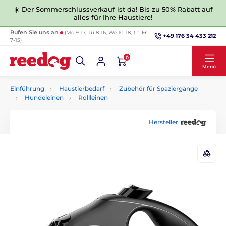
☀️ Der Sommerschlussverkauf ist da! Bis zu 50% Rabatt auf
alles für Ihre Haustiere!
Rufen Sie uns an
(Mo 9-17, Tu 8-16, We 10-18, Th-Fr
+49 176 34 433 212
7-15)
0
Menü
Einführung
Haustierbedarf
Zubehör für Spaziergänge
Hundeleinen
Rollleinen
Hersteller