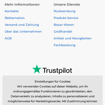
Mehr Informationen
Unsere Dienste
Kontakte
Rücksendung
Reklamation
Produkt-Service
Versand und Zahlung
Basar-Waren
Über das Unternehmen
Großhandel
AGB
Artikel und Neuigkeiten
Fachberatung
Das Multipositionsband bietet
unbegrenzte Flexibilität!
Jeder Winkel bezieht sich auf die
Multipositionsfunktion des Bandes, die verhindert,
dass sich das Band verdreht und verklemmt
. Ihr
Hund kann in jede beliebige Richtung gehen, aber
selbst eine plötzliche Bewegung kann das Band nicht
Einstellungen für Cookies
außer Kontrolle bringen. Gehen Sie ohne Sorge und
Wir verwenden Cookies auf dieser Website, um ihr
genießen Sie das einzigartige Gefühl der Freiheit. Die
ordnungsgemäßes Funktionieren zu gewährleisten, den
Leine mit Multi-Positions-Band stört nicht beim
Datenverkehr zu analysieren, Inhalte zu personalisieren und
Gehen und passt sich Ihren Bewegungen auf
möglicherweise für Marketingzwecke. Mit Zustimmung können
natürliche Weise an. Nicht nur Sie werden sich wohl