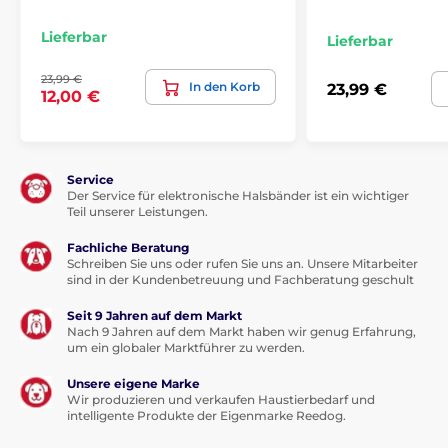
Lieferbar
Lieferbar
Die selbstaufrollende Leine von Reedog
bietet zuverlässige Kontrolle bei jedem
23,99 €
Schritt!
In den Korb
23,99 €
12,00 €
Egal, wohin Sie mit Ihrem pelzigen Freund gehen, die
Reedog Senza Leine
garantiert eine bequeme und
einfache Handhabung.
Jeder Züchter weiß, dass eine
schnelle Reaktion und eine zuverlässige Kontrolle
Service
Der Service für elektronische Halsbänder ist ein wichtiger
über den Ausgang der Situation auf dem Spaziergang
Teil unserer Leistungen.
und anderswo entscheiden. Deshalb hat sich die
tschechische Marke Reedog eine neue Technologie für
Fachliche Beratung
das Bremssystem und die Bandaufwicklung
Schreiben Sie uns oder rufen Sie uns an. Unsere Mitarbeiter
ausgedacht:
sind in der Kundenbetreuung und Fachberatung geschult
Ein Tastendruck: sofortige Bremskontrolle
Seit 9 Jahren auf dem Markt
mit den Fingerspitzen!
Nach 9 Jahren auf dem Markt haben wir genug Erfahrung,
um ein globaler Marktführer zu werden.
Egal, ob Sie von einem anderen Hund, einem
Unsere eigene Marke
Passanten oder einem vorbeifahrenden Auto
Wir produzieren und verkaufen Haustierbedarf und
überrascht werden,
mit der Reedog Senza-Leine
intelligente Produkte der Eigenmarke Reedog.
können Sie das Band per Knopfdruck präzise
steuern, so dass
Sie Ihren Hund im Handumdrehen