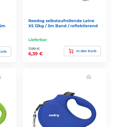
Reedog selbstaufrollende Leine
 5m
XS 12kg / 3m Band / reflektierend
Lieferbar
7,99 €
In den Korb
Korb
6,39 €