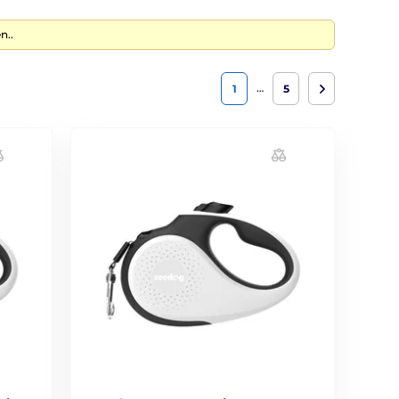
n..
…
1
5