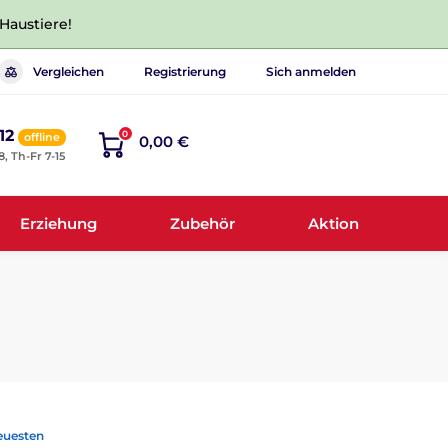
 Haustiere!
Vergleichen
Registrierung
Sich anmelden
12
0
offline
0,00 €
8, Th-Fr 7-15
Erziehung
Zubehör
Aktion
euesten