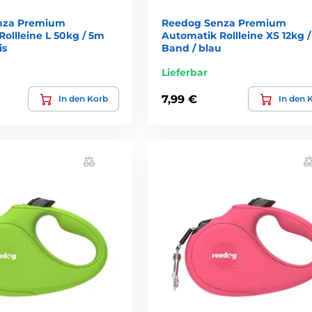
nza Premium
Reedog Senza Premium
ollleine L 50kg / 5m
Automatik Rollleine XS 12kg 
is
Band / blau
Lieferbar
7,99 €
In den Korb
In den 