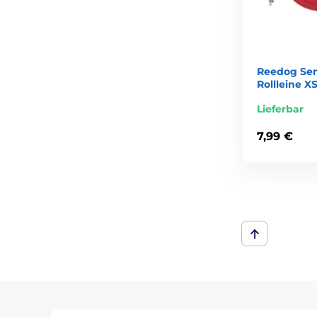
Reedog Sen
Rollleine X
Lieferbar
7,99 €