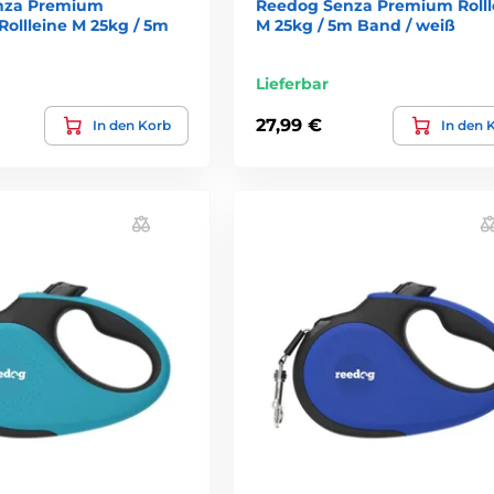
nza Premium
Reedog Senza Premium Rolll
ollleine M 25kg / 5m
M 25kg / 5m Band / weiß
Lieferbar
27,99 €
In den Korb
In den 