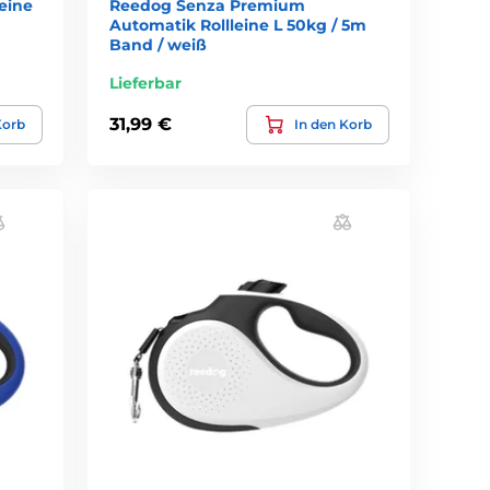
eine
Reedog Senza Premium
Automatik Rollleine L 50kg / 5m
Band / weiß
Lieferbar
31,99 €
Korb
In den Korb