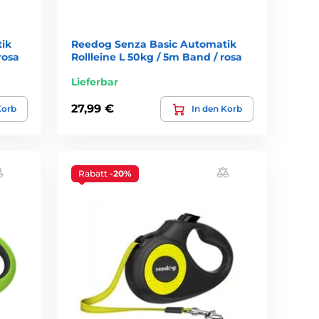
ik
Reedog Senza Basic Automatik
rosa
Rollleine L 50kg / 5m Band / rosa
Lieferbar
27,99 €
Korb
In den Korb
Rabatt
-20%