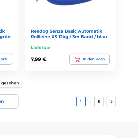
ik
Reedog Senza Basic Automatik
 grün
Rollleine XS 12kg / 3m Band / blau
Lieferbar
7,99 €
Korb
In den Korb
1 gesehen.
en
…
1
5