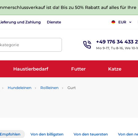
merschlussverkauf ist da! Bis zu 50% Rabatt auf alles für Ihre
Lieferung und Zahlung
Dienste
EUR
+49 176 34 433 2
tkategorie
Mo 9-17, Tu 8-16, We 10-1
Haustierbedarf
Futter
Katze
Hundeleinen
Rollleinen
Gurt
Empfohlen
Von den billigsten
Von den teuersten
Von den n