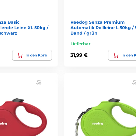
za Basic
Reedog Senza Premium
llende Leine XL 50kg /
Automatik Rollleine L 50kg /
schwarz
Band / grün
Lieferbar
31,99 €
In den Korb
In den 