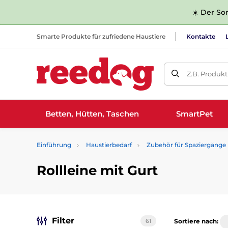
☀️ Der Som
Smarte Produkte für zufriedene Haustiere
Kontakte
Z.B. Produk
Betten, Hütten, Taschen
SmartPet
Einführung
Haustierbedarf
Zubehör für Spaziergänge
Rollleine mit Gurt
Filter
61
Sortiere nach: