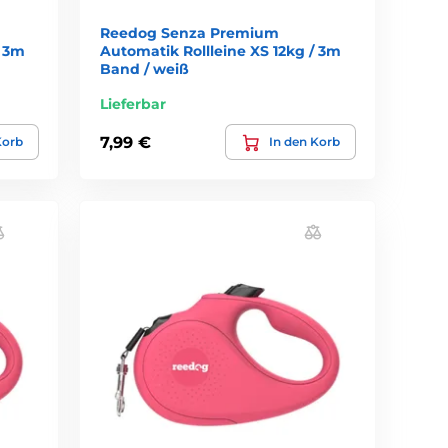
Reedog Senza Premium
/ 3m
Automatik Rollleine XS 12kg / 3m
Band / weiß
Lieferbar
7,99 €
Korb
In den Korb