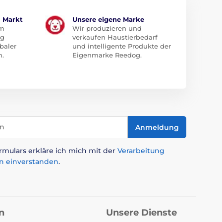
m Markt
Unsere eigene Marke
em
Wir produzieren und
ug
verkaufen Haustierbedarf
baler
und intelligente Produkte der
n.
Eigenmarke Reedog.
in
Anmeldung
mulars erkläre ich mich mit der
Verarbeitung
n einverstanden
.
n
Unsere Dienste