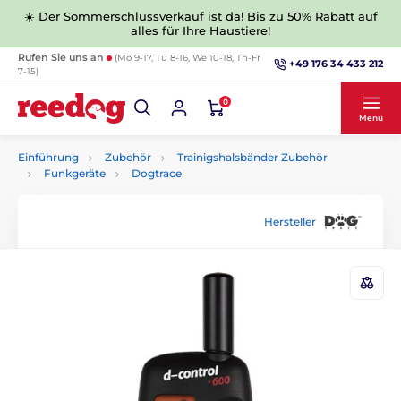
☀️ Der Sommerschlussverkauf ist da! Bis zu 50% Rabatt auf
alles für Ihre Haustiere!
Rufen Sie uns an
(Mo 9-17, Tu 8-16, We 10-18, Th-Fr
+49 176 34 433 212
7-15)
0
Menü
Einführung
Zubehör
Trainigshalsbänder Zubehör
Funkgeräte
Dogtrace
Hersteller