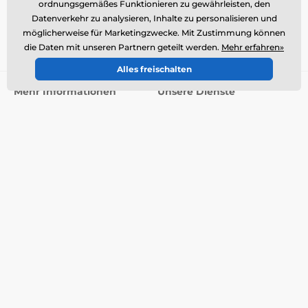
ordnungsgemäßes Funktionieren zu gewährleisten, den
Deutsch
Datenverkehr zu analysieren, Inhalte zu personalisieren und
möglicherweise für Marketingzwecke. Mit Zustimmung können
die Daten mit unseren Partnern geteilt werden.
Mehr erfahren»
Wir sind auch dabei:
Facebook
Alles freischalten
Mehr Informationen
Unsere Dienste
Kontakte
Rücksendung
Reklamation
Produkt-Service
Versand und Zahlung
Basar-Waren
Über das Unternehmen
Großhandel
AGB
Artikel und Neuigkeiten
Fachberatung