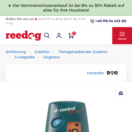
☀️ Der Sommerschlussverkauf ist da! Bis zu 50% Rabatt auf
alles für Ihre Haustiere!
Rufen Sie uns an
(Mo 9-17, Tu 8-16, We 10-18, Th-Fr
+49 176 34 433 212
7-15)
0
Menü
Einführung
Zubehör
Trainigshalsbänder Zubehör
Funkgeräte
Dogtrace
Hersteller