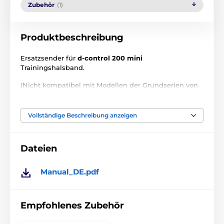
Zubehör
(1)
Produktbeschreibung
Ersatzsender für
d-control 200 mini
Trainingshalsband.
(Nicht kompatibel mit Modellen der Grundserien von
d-control).
Vollständige Beschreibung anzeigen
Vorteile
Dateien
Separate Taste für jede Funktion
Hintergrundbeleuchtetes LCD-Display
Manual_DE.pdf
Lange Batterielebensdauer
Clip zum Aufhängen am Gürtel
Empfohlenes Zubehör
Puls-, Booster- und Sound-Funktionen