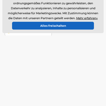
offline
ordnungsgemäßes Funktionieren zu gewährleisten, den
Kundendienst ist verfügbar
Datenverkehr zu analysieren, Inhalte zu personalisieren und
möglicherweise für Marketingzwecke. Mit Zustimmung können
+49 176 34 433 212
info@reedog.de
die Daten mit unseren Partnern geteilt werden.
Mehr erfahren»
Wo Sie uns finden
Alles freischalten
Deutsch
Wir sind auch dabei:
Facebook
Mehr Informationen
Unsere Dienste
Kontakte
Rücksendung
Reklamation
Produkt-Service
Versand und Zahlung
Basar-Waren
Über das Unternehmen
Großhandel
AGB
Artikel und Neuigkeiten
Fachberatung