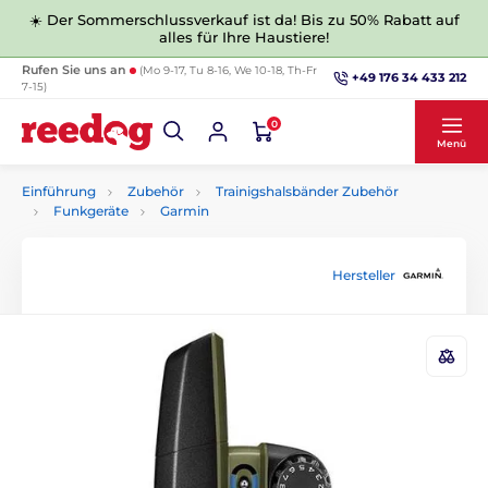
☀️ Der Sommerschlussverkauf ist da! Bis zu 50% Rabatt auf
alles für Ihre Haustiere!
Rufen Sie uns an
(Mo 9-17, Tu 8-16, We 10-18, Th-Fr
+49 176 34 433 212
7-15)
0
Menü
Einführung
Zubehör
Trainigshalsbänder Zubehör
Funkgeräte
Garmin
Hersteller