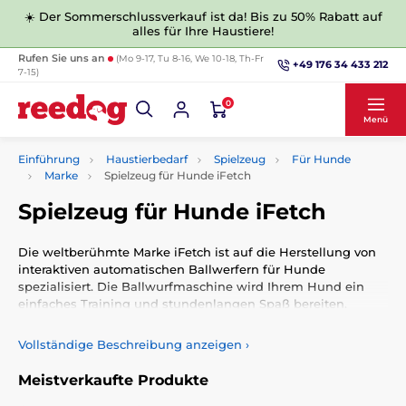
☀️ Der Sommerschlussverkauf ist da! Bis zu 50% Rabatt auf
alles für Ihre Haustiere!
Rufen Sie uns an
(Mo 9-17, Tu 8-16, We 10-18, Th-Fr
+49 176 34 433 212
7-15)
0
Menü
Einführung
Haustierbedarf
Spielzeug
Für Hunde
Marke
Spielzeug für Hunde iFetch
Spielzeug für Hunde iFetch
Die weltberühmte Marke iFetch ist auf die Herstellung von
interaktiven automatischen Ballwerfern für Hunde
spezialisiert. Die Ballwurfmaschine wird Ihrem Hund ein
einfaches Training und stundenlangen Spaß bereiten.
Vollständige Beschreibung anzeigen
›
Meistverkaufte Produkte