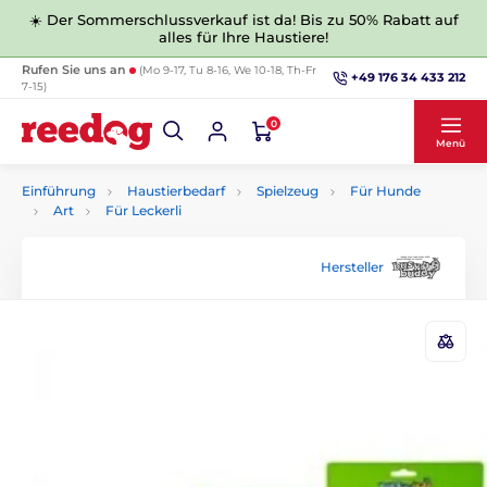
☀️ Der Sommerschlussverkauf ist da! Bis zu 50% Rabatt auf
alles für Ihre Haustiere!
Rufen Sie uns an
(Mo 9-17, Tu 8-16, We 10-18, Th-Fr
+49 176 34 433 212
7-15)
0
Menü
Einführung
Haustierbedarf
Spielzeug
Für Hunde
Art
Für Leckerli
Hersteller