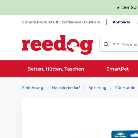
☀️ Der Som
Smarte Produkte für zufriedene Haustiere
Kontakte
Z.B. Produk
Betten, Hütten, Taschen
SmartPet
Einführung
Haustierbedarf
Spielzeug
Für Hunde