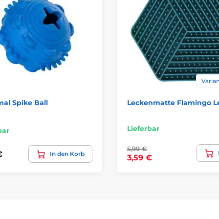
Varian
al Spike Ball
Leckenmatte Flamingo L
Lieferbar
bar
5,99 €
€
In den Korb
3,59 €