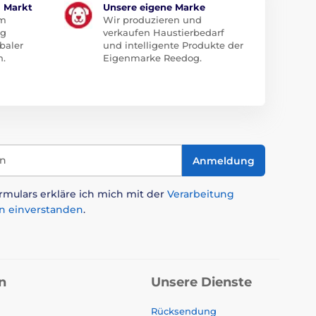
m Markt
Unsere eigene Marke
em
Wir produzieren und
ug
verkaufen Haustierbedarf
baler
und intelligente Produkte der
n.
Eigenmarke Reedog.
in
Anmeldung
mulars erkläre ich mich mit der
Verarbeitung
n einverstanden
.
n
Unsere Dienste
Rücksendung