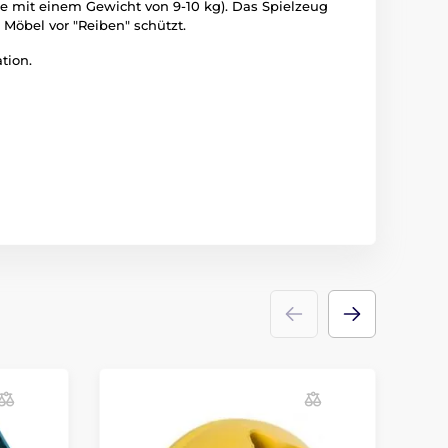
de mit einem Gewicht von 9-10 kg). Das Spielzeug
öbel vor "Reiben" schützt.
tion.
R