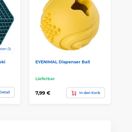
ten (1)
eki
EYENIMAL Dispenser Ball
Le
Hu
Li
Lieferbar
31,
Detail
7,99 €
In den Korb
19