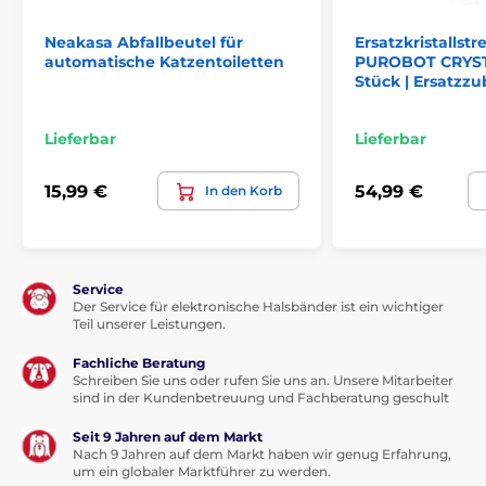
Neakasa Abfallbeutel für
Ersatzkristallstr
automatische Katzentoiletten
PUROBOT CRYST
Stück | Ersatzz
Lieferbar
Lieferbar
Technische Spezifikationen können ohne vorherige
Ankündigung geändert werden. Die Bilder dienen nur
15,99 €
54,99 €
In den Korb
zur Illustration.
Service
Der Service für elektronische Halsbänder ist ein wichtiger
Teil unserer Leistungen.
Fachliche Beratung
Schreiben Sie uns oder rufen Sie uns an. Unsere Mitarbeiter
sind in der Kundenbetreuung und Fachberatung geschult
Seit 9 Jahren auf dem Markt
Nach 9 Jahren auf dem Markt haben wir genug Erfahrung,
um ein globaler Marktführer zu werden.