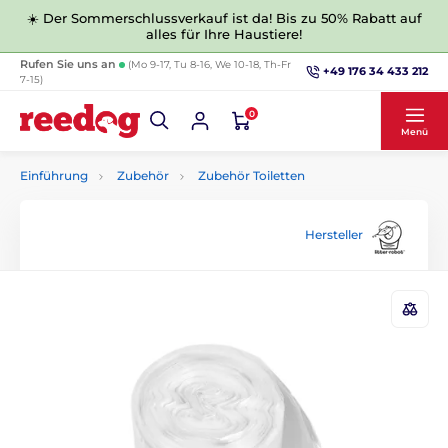
☀️ Der Sommerschlussverkauf ist da! Bis zu 50% Rabatt auf
alles für Ihre Haustiere!
Rufen Sie uns an
(Mo 9-17, Tu 8-16, We 10-18, Th-Fr
+49 176 34 433 212
7-15)
0
Menü
Einführung
Zubehör
Zubehör Toiletten
Hersteller