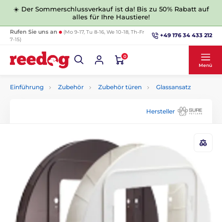
☀️ Der Sommerschlussverkauf ist da! Bis zu 50% Rabatt auf
alles für Ihre Haustiere!
Rufen Sie uns an
(Mo 9-17, Tu 8-16, We 10-18, Th-Fr
+49 176 34 433 212
7-15)
0
Menü
Einführung
Zubehör
Zubehör türen
Glassansatz
Hersteller