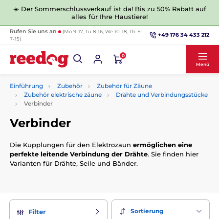
☀️ Der Sommerschlussverkauf ist da! Bis zu 50% Rabatt auf
alles für Ihre Haustiere!
Rufen Sie uns an
(Mo 9-17, Tu 8-16, We 10-18, Th-Fr
+49 176 34 433 212
7-15)
0
Menü
Einführung
Zubehör
Zubehör für Zäune
Zubehör elektrische zäune
Drähte und Verbindungsstücke
Verbinder
Verbinder
Die Kupplungen für den Elektrozaun
ermöglichen eine
perfekte leitende Verbindung der Drähte
. Sie finden hier
Varianten für Drähte, Seile und Bänder.
Sortierung
Filter