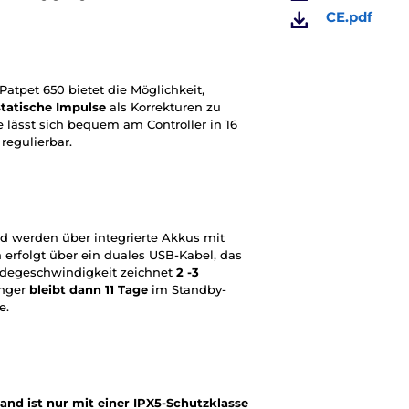
CE.pdf
atpet 650 bietet die Möglichkeit,
statische Impulse
als Korrekturen zu
 lässt sich bequem am Controller in 16
regulierbar.
d werden über integrierte Akkus mit
 erfolgt über ein duales USB-Kabel, das
Ladegeschwindigkeit zeichnet
2 -3
änger
bleibt dann 11 Tage
im Standby-
e.
nd ist nur mit einer IPX5-Schutzklasse