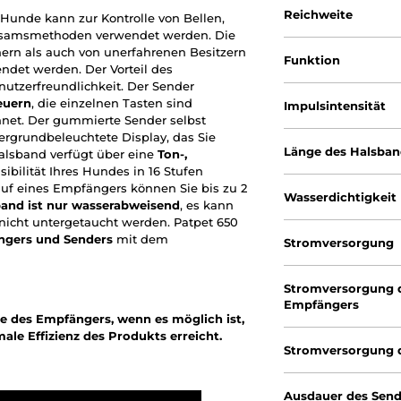
Reichweite
 Hunde kann zur Kontrolle von Bellen,
orsamsmethoden verwendet werden. Die
ern als auch von unerfahrenen Besitzern
Funktion
ndet werden. Der Vorteil des
nutzerfreundlichkeit. Der Sender
euern
, die einzelnen Tasten sind
Impulsintensität
hnet. Der gummierte Sender selbst
ergrundbeleuchtete Display, das Sie
Länge des Halsba
alsband verfügt über eine
Ton-,
sibilität Ihres Hundes in 16 Stufen
auf eines Empfängers können Sie bis zu 2
Wasserdichtigkeit
and ist nur wasserabweisend
, es kann
nicht untergetaucht werden. Patpet 650
gers und Senders
mit dem
Stromversorgung
Stromversorgung 
Empfängers
 des Empfängers, wenn es möglich ist,
le Effizienz des Produkts erreicht.
Stromversorgung 
Ausdauer des Send