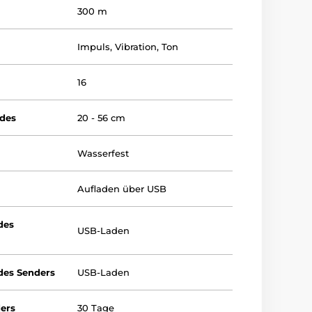
300 m
Impuls
,
Vibration
,
Ton
16
ndes
20 - 56 cm
Wasserfest
Aufladen über USB
des
USB-Laden
des Senders
USB-Laden
ers
30 Tage