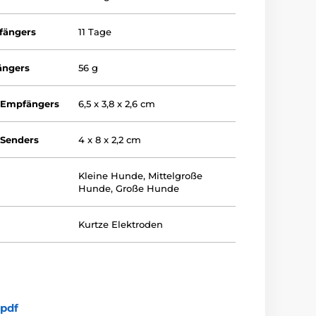
fängers
11 Tage
ängers
56 g
 Empfängers
6,5 x 3,8 x 2,6 cm
Senders
4 x 8 x 2,2 cm
Kleine Hunde
,
Mittelgroße
Hunde
,
Große Hunde
Kurtze Elektroden
pdf