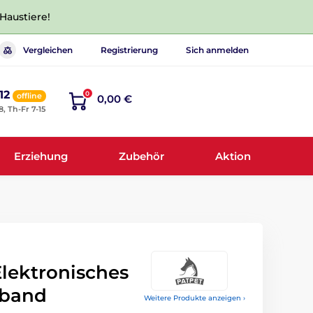
 Haustiere!
Vergleichen
Registrierung
Sich anmelden
12
0
offline
0,00 €
8, Th-Fr 7-15
Erziehung
Zubehör
Aktion
Elektronisches
sband
Weitere Produkte anzeigen ›