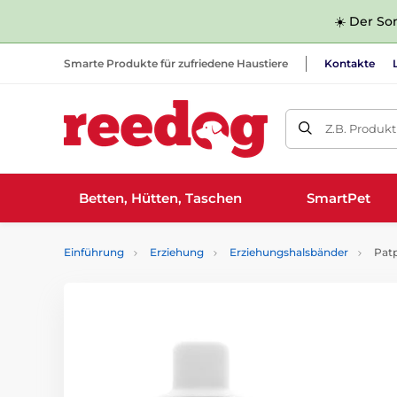
☀️ Der Som
Smarte Produkte für zufriedene Haustiere
Kontakte
Z.B. Produk
Betten, Hütten, Taschen
SmartPet
Einführung
Erziehung
Erziehungshalsbänder
Patp