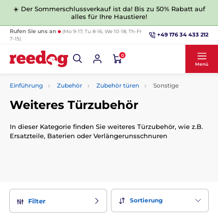
☀️ Der Sommerschlussverkauf ist da! Bis zu 50% Rabatt auf
alles für Ihre Haustiere!
Rufen Sie uns an
(Mo 9-17, Tu 8-16, We 10-18, Th-Fr
+49 176 34 433 212
7-15)
0
Menü
Einführung
Zubehör
Zubehör türen
Sonstige
Weiteres Türzubehör
In dieser Kategorie finden Sie weiteres Türzubehör, wie z.B.
Ersatzteile, Baterien oder Verlängerunsschnuren
Sortierung
Filter