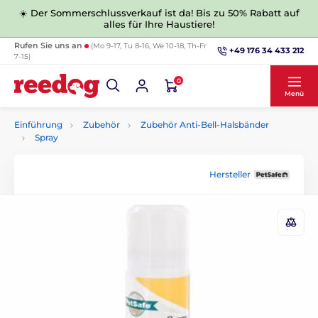
☀️ Der Sommerschlussverkauf ist da! Bis zu 50% Rabatt auf
alles für Ihre Haustiere!
Rufen Sie uns an
(Mo 9-17, Tu 8-16, We 10-18, Th-Fr
+49 176 34 433 212
7-15)
0
Menü
Einführung
Zubehör
Zubehör Anti-Bell-Halsbänder
Spray
Hersteller