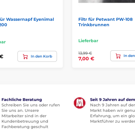
 für Wassernapf Eyenimal
Filtr für Petwant PW-108
200
Trinkbrunnen
Lieferbar
bar
13,99 €
In de
 €
In den Korb
7,00 €
Fachliche Beratung
Seit 9 Jahren auf de
Schreiben Sie uns oder rufen
Nach 9 Jahren auf d
Sie uns an. Unsere
Markt haben wir gen
Mitarbeiter sind in der
Erfahrung, um ein glo
Kundenbetreuung und
Marktführer zu werde
Fachberatung geschult