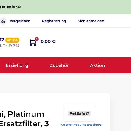
 Haustiere!
Vergleichen
Registrierung
Sich anmelden
12
0
offline
0,00 €
8, Th-Fr 7-15
Erziehung
Zubehör
Aktion
i, Platinum
rsatzfilter, 3
Weitere Produkte anzeigen ›