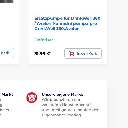
Ersatzpumpe für DrinkWell 360
Er
/ Avalon Náhradní pumpa pro
Br
DrinkWell 360/Avalon
Lieferbar
Li
n Korb
31,99 €
15
In den Korb
m Markt
Unsere eigene Marke
em
Wir produzieren und
ug
verkaufen Haustierbedarf
baler
und intelligente Produkte der
n.
Eigenmarke Reedog.