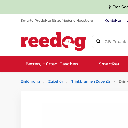
☀️ Der Som
Smarte Produkte für zufriedene Haustiere
Kontakte
Z.B. Produk
Betten, Hütten, Taschen
SmartPet
Einführung
Zubehör
Trinkbrunnen Zubehör
Drinkw