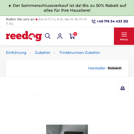
☀️ Der Sommerschlussverkauf ist da! Bis zu 50% Rabatt auf
alles für Ihre Haustiere!
Rufen Sie uns an
(Mo 9-17, Tu 8-16, We 10-18, Th-Fr
+49 176 34 433 212
7-15)
0
Menü
Einführung
Zubehör
Trinkbrunnen Zubehör
Hersteller