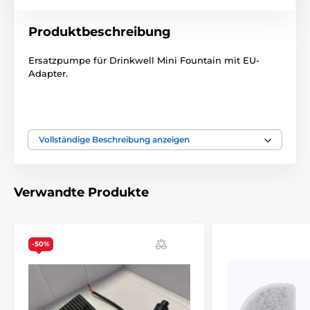
Produktbeschreibung
Ersatzpumpe für Drinkwell Mini Fountain mit EU-
Adapter.
Bitte beachten Sie: Das Bild dient nur zur
Illustration.
Vollständige Beschreibung anzeigen
Technische Spezifikationen können ohne vorherige
Ankündigung geändert werden. Die Bilder dienen nur
zur Illustration.
Verwandte Produkte
Das Produkt ist in Kategorien eingeteilt
-50%
Näpfe und Trinkbrunnen
Katze
Trinkbrunnen Zubehör