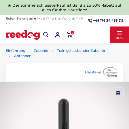
☀️ Der Sommerschlussverkauf ist da! Bis zu 50% Rabatt auf
alles für Ihre Haustiere!
Rufen Sie uns an
(Mo 9-17, Tu 8-16, We 10-18, Th-Fr
+49 176 34 433 212
7-15)
0
Menü
Einführung
Zubehör
Trainigshalsbänder Zubehör
Antennen
Hersteller