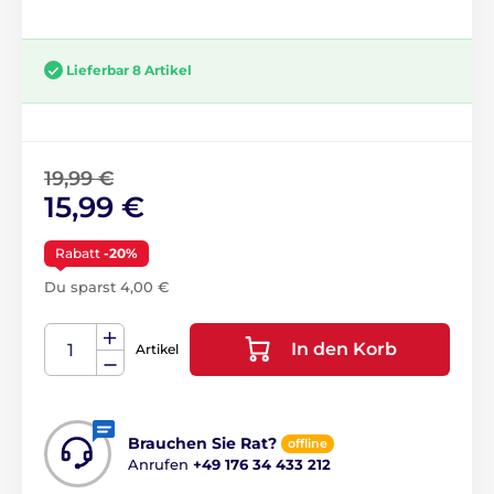
Lieferbar 8 Artikel
19,99 €
15,99 €
Rabatt
-20%
Du sparst 4,00 €
In den Korb
Artikel
Brauchen Sie Rat?
offline
Anrufen
+49 176 34 433 212