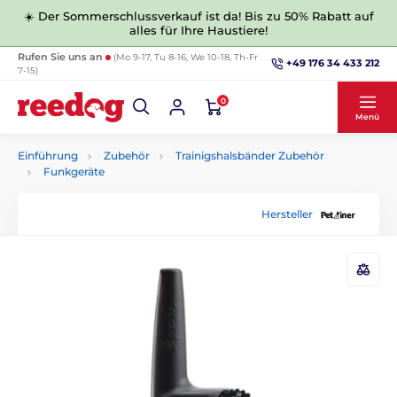
☀️ Der Sommerschlussverkauf ist da! Bis zu 50% Rabatt auf
alles für Ihre Haustiere!
Rufen Sie uns an
(Mo 9-17, Tu 8-16, We 10-18, Th-Fr
+49 176 34 433 212
7-15)
0
Menü
Einführung
Zubehör
Trainigshalsbänder Zubehör
Funkgeräte
Hersteller