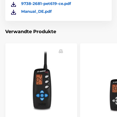
Ankündigung geändert werden. Die Bilder dienen nur
9738-2681-pet619-ce.pdf
zur Illustration.
Manual_DE.pdf
Das Produkt ist in Kategorien eingeteilt
Verwandte Produkte
Trainigshalsbänder Zubehör
Funkgeräte
Funkgerät Petrainer
% Zubehör