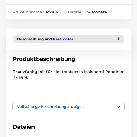
Artikelnummer:
P5506
Garantie: :
24 Monate
Beschreibung und Parameter
Produktbeschreibung
Ersatzfunkgerät für elektronisches Halsband Petrainer
PET619.
Bitte beachten Sie: Bei älteren Geräten oder Geräten,
die von anderen Anbietern gekauft wurden, kann es
Vollständige Beschreibung anzeigen
aufgrund unterschiedlicher Frequenzen zu
Problemen beim Pairing kommen! Die Frequenz
kann nicht umkonfiguriert werden.
Dateien
Technische Spezifikationen können ohne vorherige