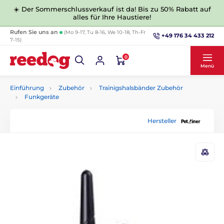
☀️ Der Sommerschlussverkauf ist da! Bis zu 50% Rabatt auf
alles für Ihre Haustiere!
Rufen Sie uns an
(Mo 9-17, Tu 8-16, We 10-18, Th-Fr
+49 176 34 433 212
7-15)
0
Menü
Einführung
Zubehör
Trainigshalsbänder Zubehör
Funkgeräte
Hersteller