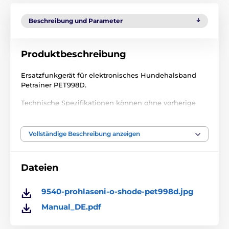
Beschreibung und Parameter
Produktbeschreibung
Ersatzfunkgerät für elektronisches Hundehalsband
Petrainer PET998D.
Technische Spezifikationen können ohne vorherige
Ankündigung geändert werden. Die Bilder dienen nur
zur Illustration.
Vollständige Beschreibung anzeigen
Das Produkt ist in Kategorien eingeteilt
Dateien
Trainigshalsbänder Zubehör
Funkgeräte
9540-prohlaseni-o-shode-pet998d.jpg
Funkgerät Petrainer
Manual_DE.pdf