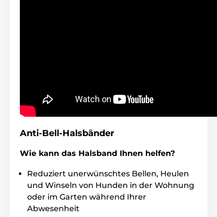
5,8cm, Höhe 3,4cm, Tiefe 4,1cm, Gewicht
70 gr (inkl. Batterie)
Vorteile
gut geformtes Halsband
Einstellung 4 Modi
komplet waserfestes Halsband
Einstellung der Empfindlichkeit
Anti-Bell-Halsbänder
Tonwarnung
Laufzeit der Batterie bis 3 Monate
Wie kann das Halsband Ihnen helfen?
Stimmbänder Detektion
Reduziert unerwünschtes Bellen, Heulen
und Winseln von Hunden in der Wohnung
oder im Garten während Ihrer
Nachteile
Abwesenheit