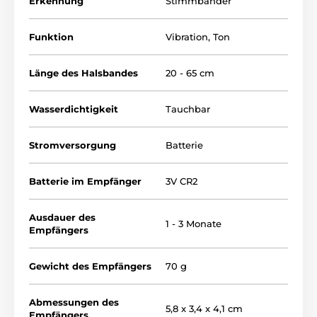
Erkennung
Stimmbänder
die Reihenfolge der Impulse kappiert, reicht es weiter
nur ein Tonsignal zu benutzen.
Funktion
Vibration
,
Ton
Länge des Halsbandes
20 - 65 cm
Wasserdichtigkeit
Tauchbar
Stromversorgung
Batterie
Batterie im Empfänger
3V CR2
Ausdauer des
1 - 3 Monate
Empfängers
Gewicht des Empfängers
70 g
Abmessungen des
5,8 x 3,4 x 4,1 cm
Bellenerkennung
Empfängers