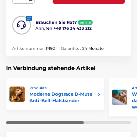
Brauchen Sie Rat?
online
Anrufen
+49 176 34 433 212
Artikelnummer:
P192
Garantie: :
24 Monate
In Verbindung stehende Artikel
Produkte
Art
Moderne Dogtrace D-Mute
W
Anti-Bell-Halsbänder
d
we