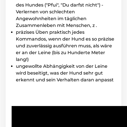
des Hundes ("Pfui", "Du darfst nicht") -
Hunderasse
Verlernen von schlechten
Ein kleiner Empfänger von Canicalm ist
Angewohnheiten im täglichen
für kleine, mittelgrosse und grosse
Zusammenleben mit Menschen, z .
Hunderassen geeignet. Ideal für Hunde
von 5 bis 90kg.
präzises Üben praktisch jedes
Kommandos, wenn der Hund es so präzise
und zuverlässig ausführen muss, als wäre
Halsbandlänge
er an der Leine (bis zu Hunderte Meter
lang!)
Canicalm Premium hat ein festes und
ungewollte Abhängigkeit von der Leine
hochwertiges Plastikhalsband. Es stellt
für den Hund kein Problem es zu tragen
wird beseitigt, was der Hund sehr gut
und hält sehr gut am Hals. Einstellbare Länge von 20
erkennt und sein Verhalten daran anpasst
bis 65cm.
Gewicht und Abmeßungen
Canicalm premium hat ein sehr gut
geformtes mittelgrosses Halsband. Breite: