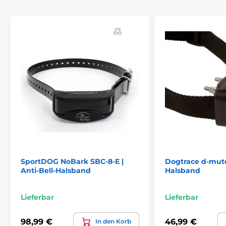
SportDOG NoBark SBC-8-E |
Dogtrace d-mute 
Anti-Bell-Halsband
Halsband
Lieferbar
Lieferbar
98,99 €
46,99 €
In den Korb