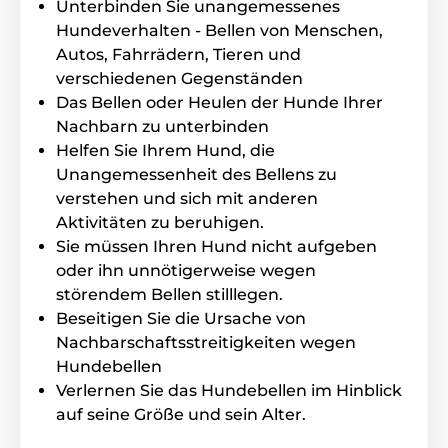
Batteriewechsel
Unterbinden Sie unangemessenes
Hundeverhalten - Bellen von Menschen,
Gewicht und Massen der Empfänger
Autos, Fahrrädern, Tieren und
verschiedenen Gegenständen
Inhalt der Packung
Das Bellen oder Heulen der Hunde Ihrer
Nachbarn zu unterbinden
Antibell- Halsband
Helfen Sie Ihrem Hund, die
kurze Elektroden
Unangemessenheit des Bellens zu
verstehen und sich mit anderen
lange Elektroden
Aktivitäten zu beruhigen.
einstellbares Halsband
Sie müssen Ihren Hund nicht aufgeben
Entladungslampe
oder ihn unnötigerweise wegen
Batterie
störendem Bellen stilllegen.
Anleitung
Beseitigen Sie die Ursache von
Nachbarschaftsstreitigkeiten wegen
Hundebellen
Verlernen Sie das Hundebellen im Hinblick
auf seine Größe und sein Alter.
Bitte beachten Sie: Das Bild dient nur zur
Illustration.