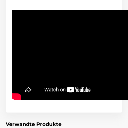
Technische Spezifikationen können ohne vorherige
Ankündigung geändert werden. Die Bilder dienen nur
zur Illustration.
Das Produkt ist in Kategorien eingeteilt
Halsbänder gegen Bellen
Für kleine Hunde
Für mittelgroße Hunde
Für große Hunde
Vibration
Ton
Tauchbar
Verwandte Produkte