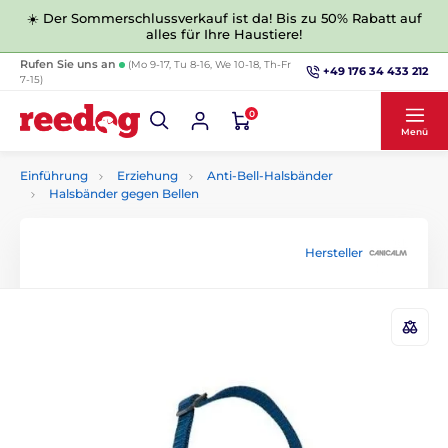
☀️ Der Sommerschlussverkauf ist da! Bis zu 50% Rabatt auf
alles für Ihre Haustiere!
Rufen Sie uns an
(Mo 9-17, Tu 8-16, We 10-18, Th-Fr
+49 176 34 433 212
7-15)
0
Menü
Einführung
Erziehung
Anti-Bell-Halsbänder
Halsbänder gegen Bellen
Hersteller