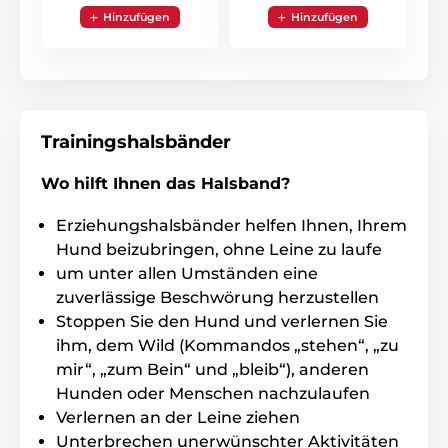
Hinzufügen
Hinzufügen
Batterie und Aufladen
Das Canicalm Premium Halsband wird
Trainingshalsbänder
mit einer austauschbaren Lithium 3V
Baterie CR2 geladen. Betriebsleufzeit ist
bis 6 Monate. Es ist von der Qualität der benutzten
Wo hilft Ihnen das Halsband?
Batterien anbhängig.
Erziehungshalsbänder helfen Ihnen, Ihrem
Hund beizubringen, ohne Leine zu laufe
um unter allen Umständen eine
zuverlässige Beschwörung herzustellen
Wasserdichtigkeit
Stoppen Sie den Hund und verlernen Sie
Das Antibell- Halsband ist komplett
ihm, dem Wild (Kommandos „stehen“, „zu
wasserdicht und ins Wasser bis 1m
mir“, „zum Bein“ und „bleib“), anderen
eintauchbar. Für Innen- und
Hunden oder Menschen nachzulaufen
Aussentraining (im Regen/ Schnee) geeignet.
Verlernen an der Leine ziehen
Unterbrechen unerwünschter Aktivitäten