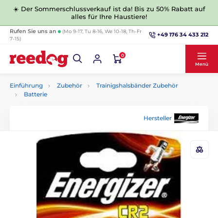
☀️ Der Sommerschlussverkauf ist da! Bis zu 50% Rabatt auf
alles für Ihre Haustiere!
Rufen Sie uns an
(Mo 9-17, Tu 8-16, We 10-18, Th-Fr
+49 176 34 433 212
7-15)
0
Menü
Einführung
Zubehör
Trainigshalsbänder Zubehör
Batterie
Hersteller