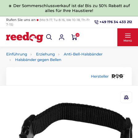
☀️ Der Sommerschlussverkauf ist da! Bis zu 50% Rabatt auf
alles für Ihre Haustiere!
Rufen Sie uns an
(Mo 9-17, Tu 8-16, We 10-18, Th-Fr
+49 176 34 433 212
7-15)
0
Menü
Einführung
Erziehung
Anti-Bell-Halsbänder
Halsbänder gegen Bellen
Hersteller