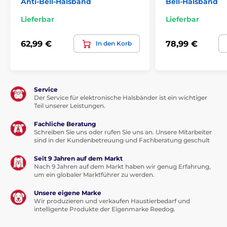
Anti-Bell-Halsband
Bell-Halsband
Technische Spezifikationen können ohne vorherige
Lieferbar
Lieferbar
Ankündigung geändert werden. Die Bilder dienen nur
zur Illustration.
62,99 €
78,99 €
In den Korb
Das Produkt ist in Kategorien eingeteilt
Service
Halsbänder gegen Bellen
Der Service für elektronische Halsbänder ist ein wichtiger
Teil unserer Leistungen.
Für kleine Hunde
Fachliche Beratung
Für mittelgroße Hunde
Impuls
Schreiben Sie uns oder rufen Sie uns an. Unsere Mitarbeiter
sind in der Kundenbetreuung und Fachberatung geschult
Ton
Tauchbar
Seit 9 Jahren auf dem Markt
Nach 9 Jahren auf dem Markt haben wir genug Erfahrung,
um ein globaler Marktführer zu werden.
Unsere eigene Marke
Wir produzieren und verkaufen Haustierbedarf und
intelligente Produkte der Eigenmarke Reedog.