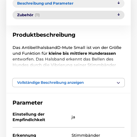
Beschreibung und Parameter
Zubehör
(11)
Produktbeschreibung
Das AntibellhalsbandD-Mute Small ist von der Größe
und Funktion für
kleine bis mittlere Hunderassen
entworfen. Das Halsband erkennt das Bellen des
Hundes durch die Vibrierung seiner Stimmbänder
und verhindert, dass das Halsband
falsch ausgelöst
wird
. Der kleine Empfänger mit
Tonkorrektur + 5-
Stufen-Impulsen
verfügt über eine einfache
Vollständige Beschreibung anzeigen
Magnetsteuerung.
Parameter
Einstellung der
ja
Empfindlchkeit
Erkennung
Stimmbänder