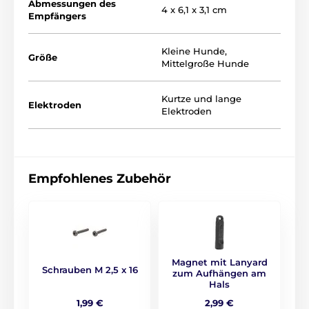
Abmessungen des
4 x 6,1 x 3,1 cm
Empfängers
Kleine Hunde
,
Größe
Mittelgroße Hunde
Kurtze und lange
Elektroden
Elektroden
Empfohlenes Zubehör
Magnet mit Lanyard
Schrauben M 2,5 x 16
zum Aufhängen am
Der verstellbare
Nylongurt kann für ein Halsumfang
Hals
von 18 - 50 cm eingestellt werden und ist mit einem
kleinen, leichten Empfänger für kleine Hunde
1,99 €
2,99 €