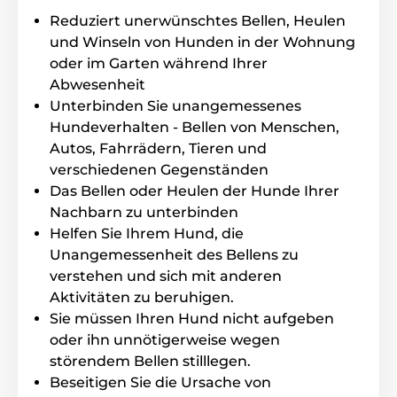
den Hund mit einem Ton, und der nächste Level wird
Reduziert unerwünschtes Bellen, Heulen
mit einem Ton und einem ansteigenden Impuls bis
und Winseln von Hunden in der Wohnung
auf Stufe 5 ausgelöst. Danach stoppt die Korrektur
oder im Garten während Ihrer
und der Modus wiederholt sich immer wieder. Wenn
der Hund pausiert, wechselt das Halsband in den
Abwesenheit
Standby-Modus.
Sie können auch nur den Ton oder
Unterbinden Sie unangemessenes
den Impuls für die Korrektur auf Stufe 1 bis 3
Hundeverhalten - Bellen von Menschen,
einstellen.
Autos, Fahrrädern, Tieren und
verschiedenen Gegenständen
Einstellung
Das Bellen oder Heulen der Hunde Ihrer
Die Impulskraft am Halsband steigt
Nachbarn zu unterbinden
automatisch in fünf Stufen an.
Das
Helfen Sie Ihrem Hund, die
Impulsniveau ist niedrig und bestimmt
Unangemessenheit des Bellens zu
das Halsband für kleine bis mittlere und
verstehen und sich mit anderen
empfindliche Hunde.
Sie können einen Modus
einstellen, der das Hundebellen nur mit einem Ton
Aktivitäten zu beruhigen.
oder einem Impuls in den Stufen 1 - 3 korrigiert.
Sie müssen Ihren Hund nicht aufgeben
oder ihn unnötigerweise wegen
störendem Bellen stilllegen.
Batterie und Aufladung
Beseitigen Sie die Ursache von