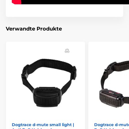
kleinen und leichten Empfänger,
der sich
ideal für
kleinere Hunderassen eignet
.
Das Gerät verfügt über eine niedrige Impulsfrequenz,
die auch für empfindliche Hunde geeignet ist.
Verwandte Produkte
Halsbandlänge
Sie können das feste Nylonhalsband für
ein Halsumfang
von 18 bis 50
cm
einstellen.
Gewicht und Abmessungen
Das kleine, leichte und
ergonomisch
geformtes Halsband
misst 3,5 x 3,5 cm
und wiegt nur 50 Gramm (ohne Akku).
Dogtrace d-mute small light |
Dogtrace d-mute