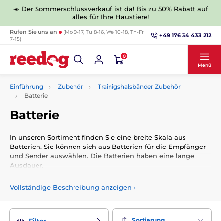
☀️ Der Sommerschlussverkauf ist da! Bis zu 50% Rabatt auf
alles für Ihre Haustiere!
Rufen Sie uns an
(Mo 9-17, Tu 8-16, We 10-18, Th-Fr
+49 176 34 433 212
7-15)
0
Menü
Einführung
Zubehör
Trainigshalsbänder Zubehör
Batterie
Batterie
In unseren Sortiment finden Sie eine breite Skala aus
Batterien. Sie können sich aus Batterien für die Empfänger
und Sender auswählen. Die Batterien haben eine lange
Ausdauer.
Vollständige Beschreibung anzeigen
›
Sortierung
Filter