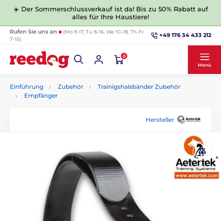
☀️ Der Sommerschlussverkauf ist da! Bis zu 50% Rabatt auf
alles für Ihre Haustiere!
Rufen Sie uns an
(Mo 9-17, Tu 8-16, We 10-18, Th-Fr
+49 176 34 433 212
7-15)
0
Menü
Einführung
Zubehör
Trainigshalsbänder Zubehör
Empfänger
Hersteller