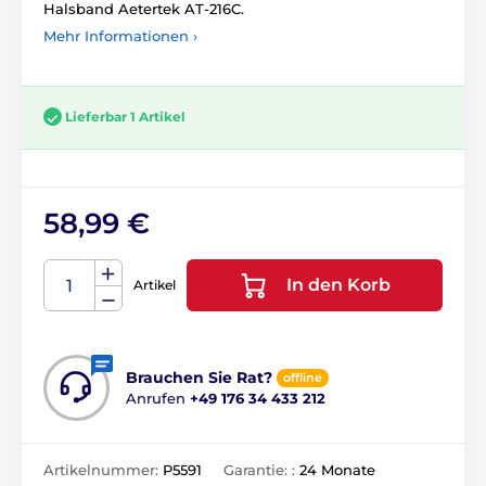
Halsband Aetertek AT-216C.
Mehr Informationen ›
Lieferbar 1 Artikel
58,99 €
In den Korb
Artikel
Brauchen Sie Rat?
offline
Anrufen
+49 176 34 433 212
Artikelnummer:
P5591
Garantie: :
24 Monate