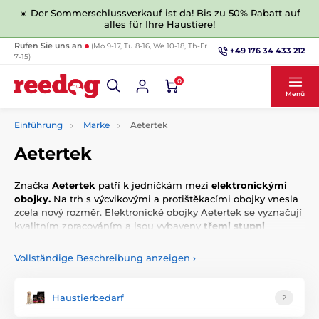
☀️ Der Sommerschlussverkauf ist da! Bis zu 50% Rabatt auf
alles für Ihre Haustiere!
Rufen Sie uns an
(Mo 9-17, Tu 8-16, We 10-18, Th-Fr
+49 176 34 433 212
7-15)
0
Menü
Einführung
Marke
Aetertek
Aetertek
Značka
Aetertek
patří k jedničkám mezi
elektronickými
obojky.
Na trh s výcvikovými a protištěkacími obojky vnesla
zcela nový rozměr. Elektronické obojky Aetertek se vyznačují
kvalitním zpracováním a jsou vybaveny
třemi stupni
upozornění.
Vollständige Beschreibung anzeigen
›
Haustierbedarf
2