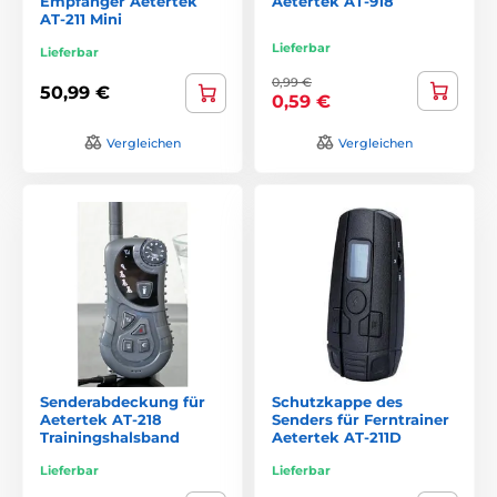
Empfänger Aetertek
Aetertek AT-918
AT-211 Mini
Lieferbar
Lieferbar
0,99 €
50,99 €
0,59 €
Vergleichen
Vergleichen
Senderabdeckung für
Schutzkappe des
Aetertek AT-218
Senders für Ferntrainer
Trainingshalsband
Aetertek AT-211D
Lieferbar
Lieferbar