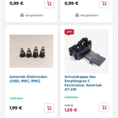
0,99 €
0,99 €
Vergleichen
Vergleichen
-20%
Aetertek-Elektroden
Schutzkappe des
(216D, 918C, 919C)
Empfängres f.
Ferntrainer Aetertek
AT-218
Lieferbar
Lieferbar
1,99 €
1,99 €
1,59 €