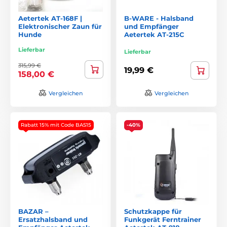
Aetertek AT-168F |
B-WARE - Halsband
Elektronischer Zaun für
und Empfänger
Hunde
Aetertek AT-215C
Lieferbar
Lieferbar
315,99 €
19,99 €
158,00 €
Vergleichen
Vergleichen
Rabatt 15% mit Code BAS15
-40%
BAZAR –
Schutzkappe für
Ersatzhalsband und
Funkgerät Ferntrainer