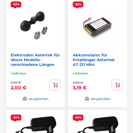
-50%
-20%
Elektroden Aetertek für
Akkumulator für
ältere Modelle -
Empfänger Aetertek
verschiedene Längen
AT-211 Mini
Lieferbar
Lieferbar
3,99 €
3,99 €
2,00 €
3,19 €
Vergleichen
Vergleichen
-30%
-50%