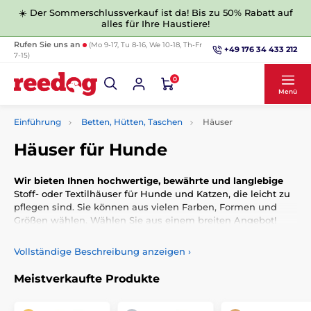
☀️ Der Sommerschlussverkauf ist da! Bis zu 50% Rabatt auf
alles für Ihre Haustiere!
Rufen Sie uns an
(Mo 9-17, Tu 8-16, We 10-18, Th-Fr
+49 176 34 433 212
7-15)
0
Menü
Einführung
Betten, Hütten, Taschen
Häuser
Häuser für Hunde
Wir bieten Ihnen hochwertige, bewährte und langlebige
Stoff- oder Textilhäuser für Hunde und Katzen, die leicht zu
pflegen sind. Sie können aus vielen Farben, Formen und
Größen wählen. Wählen Sie aus einem breiten Angebot!
Vollständige Beschreibung anzeigen
›
Meistverkaufte Produkte