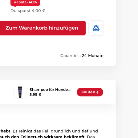
Rabatt
-40%
Du sparst 4,00 €
Zum Warenkorb hinzufügen
Garantie: :
24 Monate
Shampoo für Hunde…
Kaufen
5,99 €
rhebt
. Es reinigt das Fell gründlich und tief und
 auch den Fellgeruch wirksam bekämpft
. Das