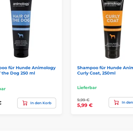
oo für Hunde Animology
Shampoo für Hunde Ani
f the Dog 250 ml
Curly Coat, 250ml
Lieferbar
bar
9,99 €
In de
€
In den Korb
5,99 €