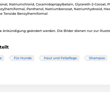
onat, Natriumchlorid, Cocamidopropylbetain, Glycereth-2-Cocoat, P
enzylhemiformal, Panthenol, Natriumbenzoat, Natriumhydroxid, Hexy
che Tenside Benzylhemiformal
 Ankündigung geändert werden. Die Bilder dienen nur zur Illustra
eilt
e
Für Hunde
Haut und Fellpflege
Shampoo