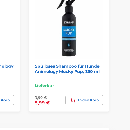
mology
Spülloses Shampoo für Hunde
Sp
Animology Mucky Pup, 250 ml
An
Lieferbar
Li
9,99 €
n Korb
In den Korb
9,
5,99 €