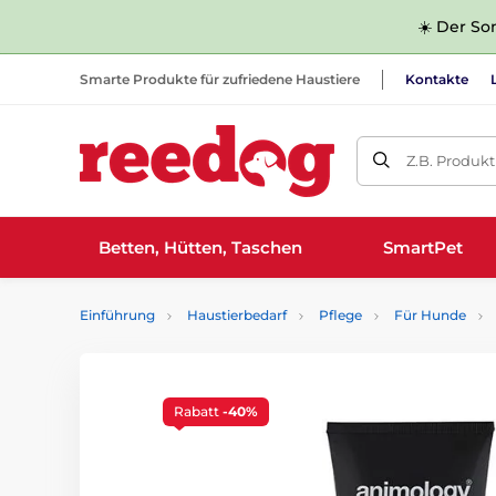
☀️ Der Som
Smarte Produkte für zufriedene Haustiere
Kontakte
Z.B. Produk
Betten, Hütten, Taschen
SmartPet
Einführung
Haustierbedarf
Pflege
Für Hunde
Rabatt
-40%