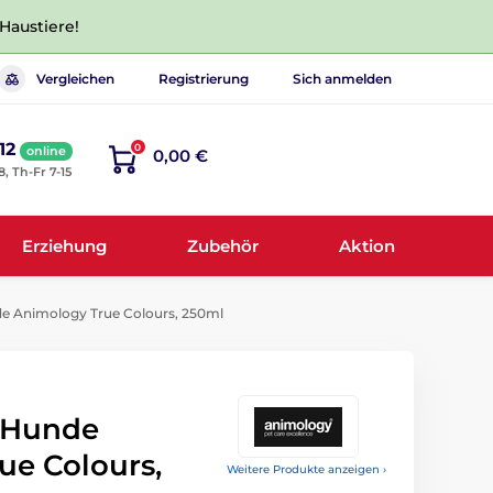
 Haustiere!
Vergleichen
Registrierung
Sich anmelden
12
0
online
0,00 €
8, Th-Fr 7-15
Erziehung
Zubehör
Aktion
 Animology True Colours, 250ml
 Hunde
ue Colours,
Weitere Produkte anzeigen ›