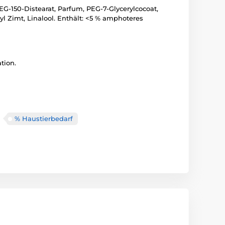
EG-150-Distearat, Parfum, PEG-7-Glycerylcocoat,
l Zimt, Linalool. Enthält: <5 % amphoteres
tion.
% Haustierbedarf