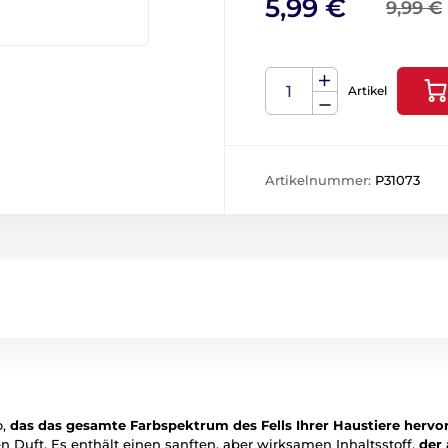
5,99 €
9,99 €
Artikel
Artikelnummer:
P31073
o,
das das gesamte Farbspektrum des Fells Ihrer Haustiere hervo
n Duft. Es enthält einen sanften, aber wirksamen Inhaltsstoff,
der