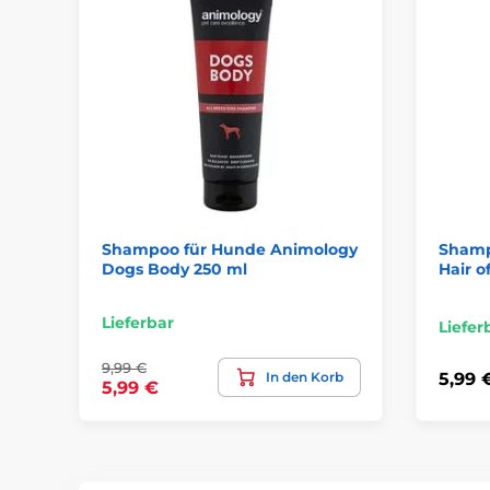
Shampoo für Hunde Animology
Shamp
Dogs Body 250 ml
Hair o
Lieferbar
Liefer
9,99 €
In den Korb
5,99 
5,99 €