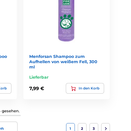
poo
Menforsan Shampoo zum
Aufhellen von weißem Fell, 300
ml
Lieferbar
7,99 €
Korb
In den Korb
4 gesehen.
en
1
2
3