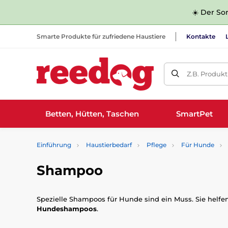
☀️ Der Som
Smarte Produkte für zufriedene Haustiere
Kontakte
Z.B. Produk
Betten, Hütten, Taschen
SmartPet
Einführung
Haustierbedarf
Pflege
Für Hunde
Shampoo
Spezielle Shampoos für Hunde sind ein Muss. Sie helfen
Hundeshampoos
.