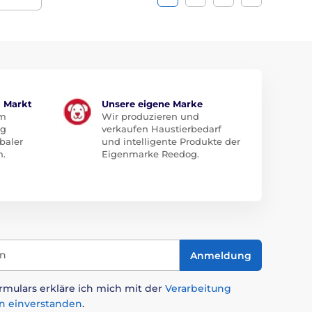
m Markt
Unsere eigene Marke
em
Wir produzieren und
ug
verkaufen Haustierbedarf
baler
und intelligente Produkte der
n.
Eigenmarke Reedog.
in
Anmeldung
mulars erkläre ich mich mit der
Verarbeitung
n einverstanden
.