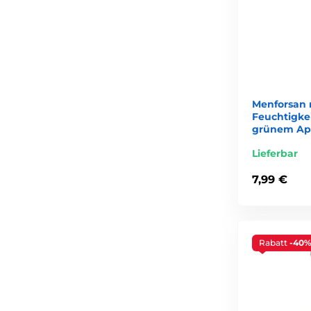
Menforsan 
Feuchtigke
grünem Apf
Lieferbar
7,99 €
Rabatt
-40