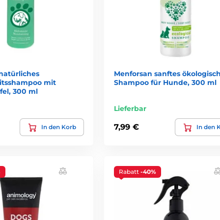
natürliches
Menforsan sanftes ökologisc
itsshampoo mit
Shampoo für Hunde, 300 ml
el, 300 ml
Lieferbar
7,99 €
In den Korb
In den 
%
Rabatt
-40%