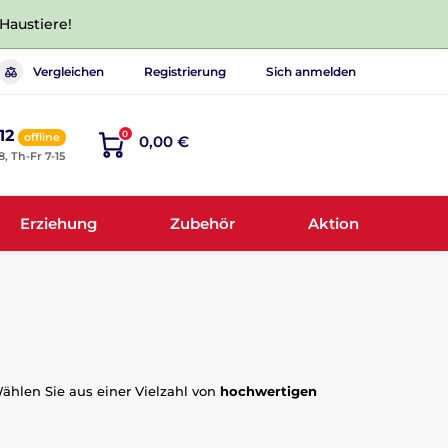
 Haustiere!
Vergleichen
Registrierung
Sich anmelden
12
0
offline
0,00 €
8, Th-Fr 7-15
Erziehung
Zubehör
Aktion
ählen Sie aus einer Vielzahl von
hochwertigen