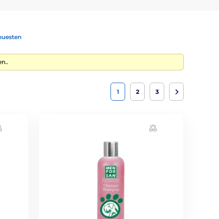
euesten
n..
1
2
3