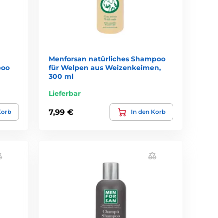
Menforsan natürliches Shampoo
poo
für Welpen aus Weizenkeimen,
300 ml
Lieferbar
7,99 €
Korb
In den Korb