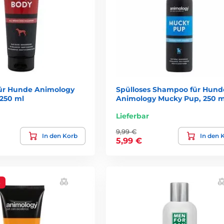
ür Hunde Animology
Spülloses Shampoo für Hund
250 ml
Animology Mucky Pup, 250 m
Lieferbar
9,99 €
In den Korb
In den 
5,99 €
%