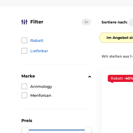
Filter
34
Sortiere nach:
Im Angebot si
Rabatt
Lieferbar
Wir stellen aus 1
Marke
Rabatt
-40
Animology
Menforsan
Preis