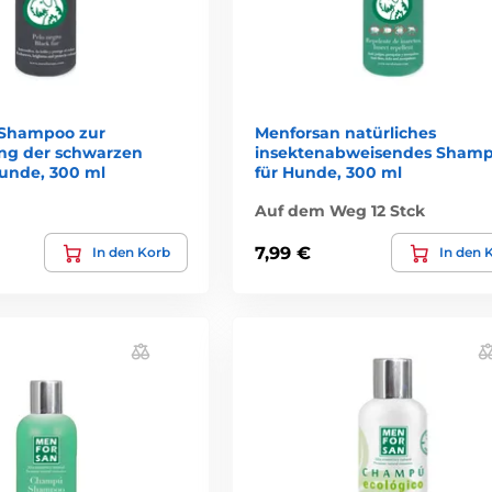
 Shampoo zur
Menforsan natürliches
ng der schwarzen
insektenabweisendes Sham
Hunde, 300 ml
für Hunde, 300 ml
Auf dem Weg 12 Stck
7,99 €
In den Korb
In den 