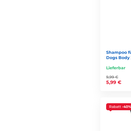
Shampoo f
Dogs Body 
Lieferbar
9,99 €
5,99 €
Rabatt
-40