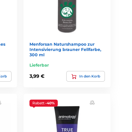
hes
Menforsan Naturshampoo zur
Intensivierung brauner Fellfarbe,
300 ml
Lieferbar
3,99 €
Korb
In den Korb
Rabatt
-40%