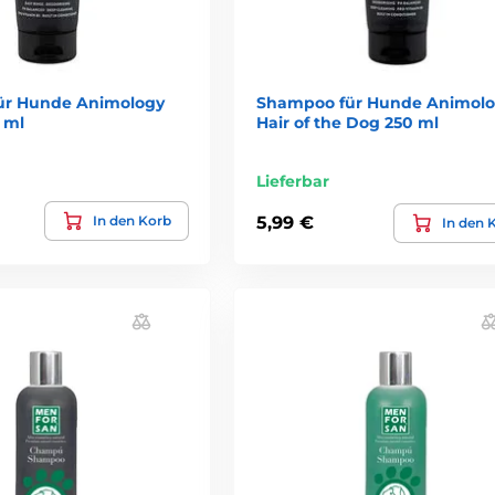
ür Hunde Animology
Shampoo für Hunde Animol
 ml
Hair of the Dog 250 ml
Lieferbar
In den Korb
5,99 €
In den 