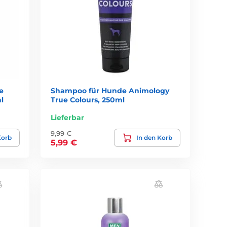
e
Shampoo für Hunde Animology
l
True Colours, 250ml
Lieferbar
9,99 €
Korb
In den Korb
5,99 €