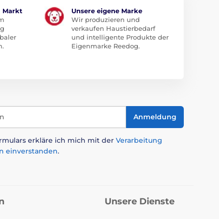
m Markt
Unsere eigene Marke
em
Wir produzieren und
ug
verkaufen Haustierbedarf
baler
und intelligente Produkte der
n.
Eigenmarke Reedog.
in
Anmeldung
mulars erkläre ich mich mit der
Verarbeitung
n einverstanden
.
n
Unsere Dienste