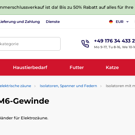
merschlussverkauf ist da! Bis zu 50% Rabatt auf alles für Ihre
Lieferung und Zahlung
Dienste
EUR
+49 176 34 433 2
tkategorie
Mo 9-17, Tu 8-16, We 10-1
Haustierbedarf
Futter
Katze
elektrische zäune
Isolatoren, Spanner und Federn
Isolatoren mit
 M6-Gewinde
Bänder für Elektrozäune.