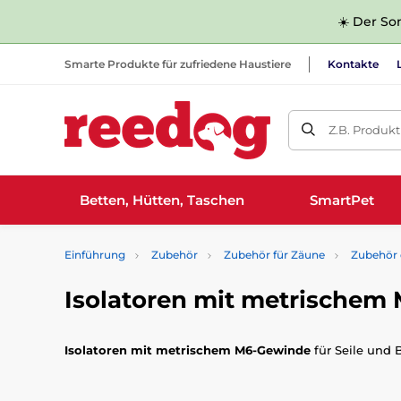
☀️ Der Som
Smarte Produkte für zufriedene Haustiere
Kontakte
Z.B. Produk
Betten, Hütten, Taschen
SmartPet
Einführung
Zubehör
Zubehör für Zäune
Zubehör 
Isolatoren mit metrischem
Isolatoren mit metrischem M6-Gewinde
für Seile und 