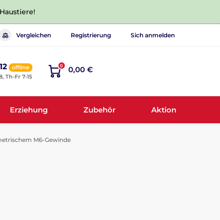
 Haustiere!
Vergleichen
Registrierung
Sich anmelden
12
0
offline
0,00 €
8, Th-Fr 7-15
Erziehung
Zubehör
Aktion
 metrischem M6-Gewinde