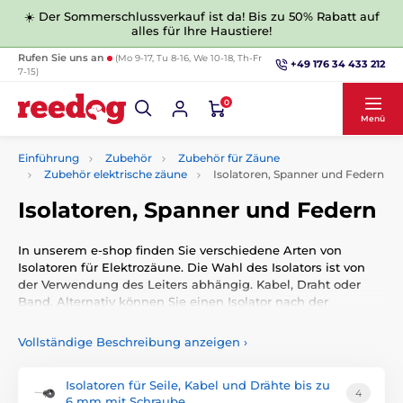
☀️ Der Sommerschlussverkauf ist da! Bis zu 50% Rabatt auf
alles für Ihre Haustiere!
Rufen Sie uns an
(Mo 9-17, Tu 8-16, We 10-18, Th-Fr
+49 176 34 433 212
7-15)
0
Menü
Einführung
Zubehör
Zubehör für Zäune
Zubehör elektrische zäune
Isolatoren, Spanner und Federn
Isolatoren, Spanner und Federn
In unserem e-shop finden Sie verschiedene Arten von
Isolatoren für Elektrozäune. Die Wahl des Isolators ist von
der Verwendung des Leiters abhängig. Kabel, Draht oder
Band. Alternativ können Sie einen Isolator nach der
Anwendung oder Befestigung wählen.
Vollständige Beschreibung anzeigen
›
Isolatoren für Seile, Kabel und Drähte bis zu
4
6 mm mit Schraube