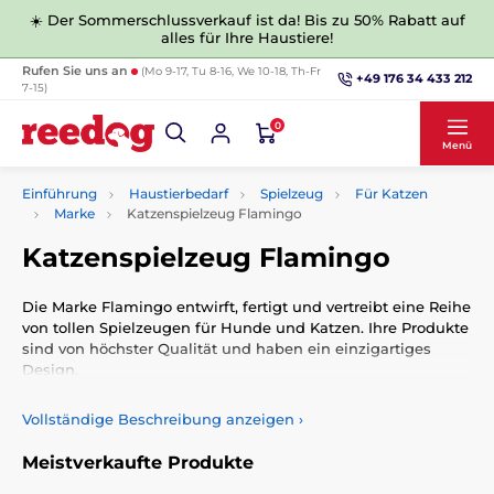
☀️ Der Sommerschlussverkauf ist da! Bis zu 50% Rabatt auf
alles für Ihre Haustiere!
Rufen Sie uns an
(Mo 9-17, Tu 8-16, We 10-18, Th-Fr
+49 176 34 433 212
7-15)
0
Menü
Einführung
Haustierbedarf
Spielzeug
Für Katzen
Marke
Katzenspielzeug Flamingo
Katzenspielzeug Flamingo
Die Marke Flamingo entwirft, fertigt und vertreibt eine Reihe
von tollen Spielzeugen für Hunde und Katzen. Ihre Produkte
sind von höchster Qualität und haben ein einzigartiges
Design.
Vollständige Beschreibung anzeigen
›
Meistverkaufte Produkte