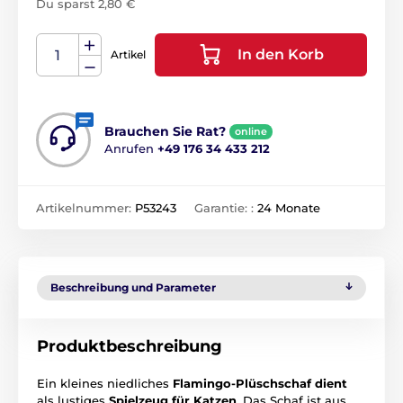
Du sparst 2,80 €
In den Korb
Artikel
Brauchen Sie Rat?
online
Anrufen
+49 176 34 433 212
Artikelnummer:
P53243
Garantie: :
24 Monate
Beschreibung und Parameter
Produktbeschreibung
Ein kleines niedliches
Flamingo-Plüschschaf dient
als lustiges
Spielzeug für Katzen
. Das Schaf ist aus