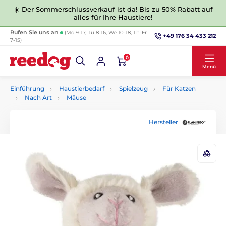
☀️ Der Sommerschlussverkauf ist da! Bis zu 50% Rabatt auf
alles für Ihre Haustiere!
Rufen Sie uns an
(Mo 9-17, Tu 8-16, We 10-18, Th-Fr
+49 176 34 433 212
7-15)
0
Menü
Einführung
Haustierbedarf
Spielzeug
Für Katzen
Nach Art
Mäuse
Hersteller