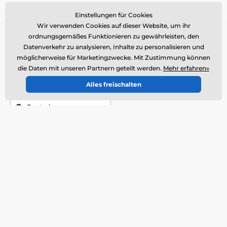
einverstanden
.
Einstellungen für Cookies
Wir verwenden Cookies auf dieser Website, um ihr
ordnungsgemäßes Funktionieren zu gewährleisten, den
Sie brauchen Rat
offline
Datenverkehr zu analysieren, Inhalte zu personalisieren und
Kundendienst ist verfügbar
möglicherweise für Marketingzwecke. Mit Zustimmung können
+49 176 34 433 212
info@reedog.de
die Daten mit unseren Partnern geteilt werden.
Mehr erfahren»
Alles freischalten
Wo Sie uns finden
Deutsch
Wir sind auch dabei:
Facebook
Mehr Informationen
Unsere Dienste
Kontakte
Rücksendung
Reklamation
Produkt-Service
Versand und Zahlung
Basar-Waren
Über das Unternehmen
Großhandel