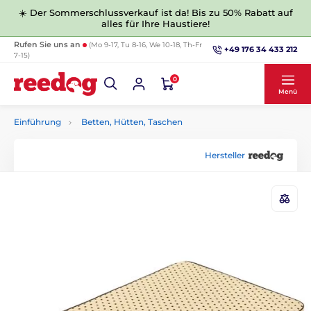
☀️ Der Sommerschlussverkauf ist da! Bis zu 50% Rabatt auf
alles für Ihre Haustiere!
Rufen Sie uns an
(Mo 9-17, Tu 8-16, We 10-18, Th-Fr
+49 176 34 433 212
7-15)
0
Menü
Einführung
Betten, Hütten, Taschen
Hersteller