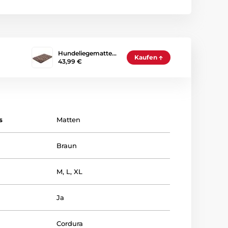
Hundeliegematte…
Kaufen
43,99 €
s
Matten
Braun
M
,
L
,
XL
Ja
Cordura