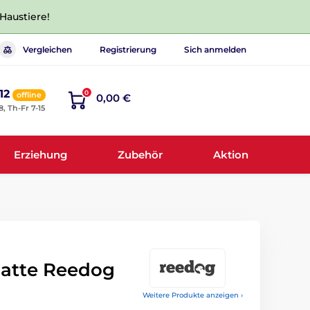
 Haustiere!
Vergleichen
Registrierung
Sich anmelden
12
0
offline
0,00 €
8, Th-Fr 7-15
Erziehung
Zubehör
Aktion
atte Reedog
Weitere Produkte anzeigen ›