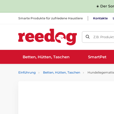
☀️ Der Som
Smarte Produkte für zufriedene Haustiere
Kontakte
Z.B. Produk
Betten, Hütten, Taschen
SmartPet
Einführung
Betten, Hütten, Taschen
Hundeliegematte