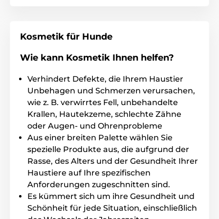
die Haut, spenden Feuchtigkeit und heilen
Verletzungen oder mikroskopisch kleine Risse. Dank
der antiseptischen Wirkung von Aloe Vera ist das
Shampoo für die empfindliche, geschädigte oder
Kosmetik für Hunde
ekzematöse Haut
Ihres Hundes geeignet. Bei
regelmäßiger Anwendung wird das
Fell schön
Wie kann Kosmetik Ihnen helfen?
geschmeidig und weich
, was Sie und Ihr Vierbeiner
zu schätzen wissen.
Verhindert Defekte, die Ihrem Haustier
Anwendung
: Befeuchten Sie das Fell mit reichlich
Unbehagen und Schmerzen verursachen,
lauwarmem Wasser und tragen Sie das Shampoo auf
wie z. B. verwirrtes Fell, unbehandelte
Nacken, Rücken, Hände und Füße auf. Zu einem
Krallen, Hautekzeme, schlechte Zähne
reichhaltigen, cremigen Schaum einmassieren und
oder Augen- und Ohrenprobleme
eine Weile einwirken lassen. Spülen und den Hund
abschütteln lassen. Mit einem Handtuch und Fön
Aus einer breiten Palette wählen Sie
trocknen, restliche Feuchtigkeit entfernen und das
spezielle Produkte aus, die aufgrund der
Fell bürsten.
Rasse, des Alters und der Gesundheit Ihrer
Haustiere auf Ihre spezifischen
Anforderungen zugeschnitten sind.
Vorteile
Es kümmert sich um ihre Gesundheit und
100 % natürlicher Aloe-Vera-Extrakt
Schönheit für jede Situation, einschließlich