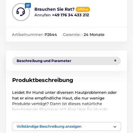
Brauchen Sie Rat?
offline
Anrufen
+49 176 34 433 212
Artikelnummer:
P2644
Garantie: :
24 Monate
Beschreibung und Parameter
Produktbeschreibung
Leidet Ihr Hund unter diversen Hautproblemen oder
hat er eine empfindliche Haut, die nur wenige
Produkte verträgt? Dann ist dieses natürliche
beruhigende Shampoo mit Aloe Vera für Hunde
Menforsan das richtige Produkt für ihn. Dank Aloe
Vera hat das Shampoo wohltuende Wirkungen. Die
exklusiven Extrakte im Shampoo aktivieren und
Vollständige Beschreibung anzeigen
beleben die Hautzellen und beruhigen gleichzeitig