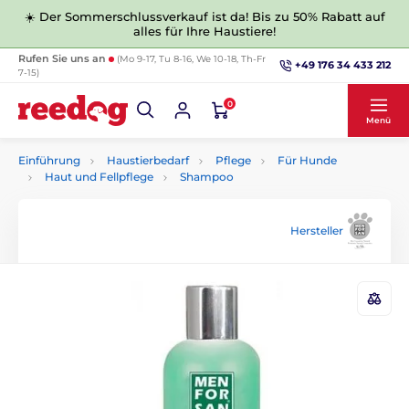
☀️ Der Sommerschlussverkauf ist da! Bis zu 50% Rabatt auf
alles für Ihre Haustiere!
Rufen Sie uns an
(Mo 9-17, Tu 8-16, We 10-18, Th-Fr
+49 176 34 433 212
7-15)
0
Menü
Einführung
Haustierbedarf
Pflege
Für Hunde
Haut und Fellpflege
Shampoo
Hersteller