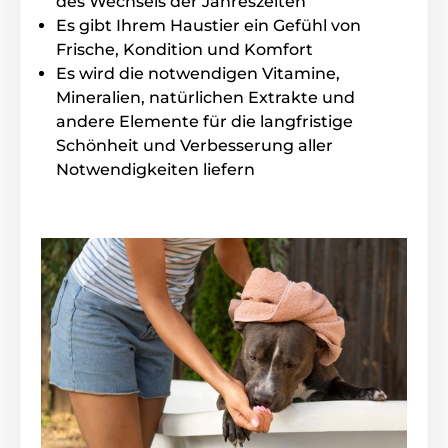
des Wechsels der Jahreszeiten
Es wirkt gegen Reizungen und Ekzeme
Es gibt Ihrem Haustier ein Gefühl von
Sehr milde Oberflächenwirkstoffe
Frische, Kondition und Komfort
Für häufigen Gebrauch geeignet.
Es wird die notwendigen Vitamine,
Mineralien, natürlichen Extrakte und
andere Elemente für die langfristige
Inhalt der Packung
Schönheit und Verbesserung aller
Notwendigkeiten liefern
Menforsan natürliches beruhigendes, heilendes
Shampoo mit Aloe-Vera-Extrakten, 300 ml
Technische Spezifikationen können ohne vorherige
Ankündigung geändert werden. Die Bilder dienen nur
zur Illustration.
Das Produkt ist in Kategorien eingeteilt
Kosmetik
Menforsan Hundeshampoos
Haustierbedarf
Pflege
Für Hunde
Haut und Fellpflege
Shampoo