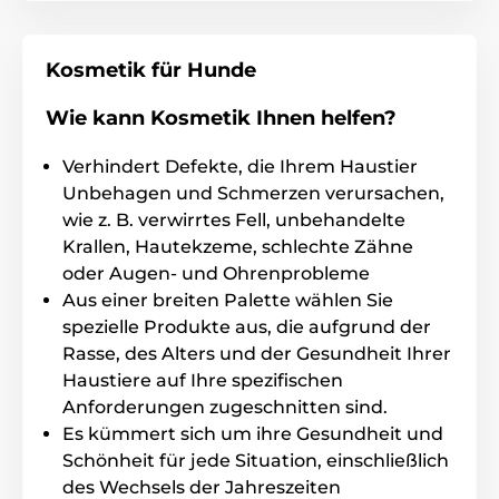
Sommer werden Sie das Shampoo zu schätzen
wissen, denn es hat eine
angenehm kühlende
Wirkung
. Antioxidantien aus grünem Apfel
restrukturieren das Fell und lassen es luftig und
Kosmetik für Hunde
geschmeidig wirken. Alle Menforsan Shampoos
haben einen ausgewogenen pH-Wert und sind daher
Wie kann Kosmetik Ihnen helfen?
für die häufige Anwendung geeignet.
Verhindert Defekte, die Ihrem Haustier
Anwendung
: Das Haar mit reichlich lauwarmem
Wasser anfeuchten. Tragen Sie das Shampoo auf
Unbehagen und Schmerzen verursachen,
Nacken, Rücken, Arme und Beine auf. Massieren Sie
wie z. B. verwirrtes Fell, unbehandelte
es ein, bis Sie einen reichhaltigen und cremigen
Krallen, Hautekzeme, schlechte Zähne
Schaum erhalten, und lassen Sie es eine Weile
oder Augen- und Ohrenprobleme
einwirken. Spülen Sie den Hund aus und schütteln
Sie ihn. Trocknen Sie das Haar mit einem Handtuch
Aus einer breiten Palette wählen Sie
ab und verwenden Sie einen Haartrockner, um alle
spezielle Produkte aus, die aufgrund der
Spuren von Feuchtigkeit zu entfernen.
Rasse, des Alters und der Gesundheit Ihrer
Inhaltsstoffe
: Wasser, Natriumlaurethsulfat, Glycerin,
Haustiere auf Ihre spezifischen
Polyquaternium 7, Cocamidopropylbetain,
Anforderungen zugeschnitten sind.
Natriumchlorid, Cocamid DEA, Parfum,
Es kümmert sich um ihre Gesundheit und
Methylchlorisothiazolinon, Methylisothiazolinon, C.l.
Schönheit für jede Situation, einschließlich
19140, C.l. 42090, Limonen
des Wechsels der Jahreszeiten