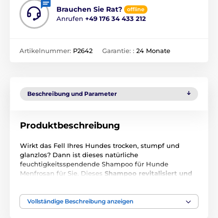
Brauchen Sie Rat?
offline
Anrufen
+49 176 34 433 212
Artikelnummer:
P2642
Garantie: :
24 Monate
Beschreibung und Parameter
Produktbeschreibung
Wirkt das Fell Ihres Hundes trocken, stumpf und
glanzlos? Dann ist dieses natürliche
feuchtigkeitsspendende Shampoo für Hunde
Menfrosan für Sie. Dieses
Shampoo revitalisiert und
befeuchtet das Fell und kann seinen Glanz und seine
natürliche Farbe fördern.
Das Ergebnis wird ein
glänzendes und auf den ersten Blick gesundes Fell
Vollständige Beschreibung anzeigen
eines glücklichen Hundes sein. Besonders im