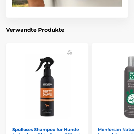
Das Produkt ist in Kategorien eingeteilt
Verwandte Produkte
Menforsan Hundeshampoos
Haustierbedarf
Pflege
Haut und Fellpflege
Shampoo
Kosmetik
Spülloses Shampoo für Hunde
Menforsan Natu