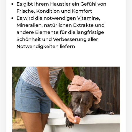
Vorteile
Es gibt Ihrem Haustier ein Gefühl von
Frische, Kondition und Komfort
Ohne Parabene
Es wird die notwendigen Vitamine,
Konzentrierte Formel
Mineralien, natürlichen Extrakte und
Mit grünem Apfelextrakt
andere Elemente für die langfristige
Feuchtigkeitsspendende Wirkung
Schönheit und Verbesserung aller
Sehr milde Oberflächenwirkstoffe
Notwendigkeiten liefern
Es enthält natürliches Kollagen, das für Festigkeit
und Elastizität sorgt
Inhalt der Packung
Menforsan natürliches Feuchtigkeitsshampoo mit
grünem Apfel, 300 ml
Technische Spezifikationen können ohne vorherige
Ankündigung geändert werden. Die Bilder dienen nur
zur Illustration.