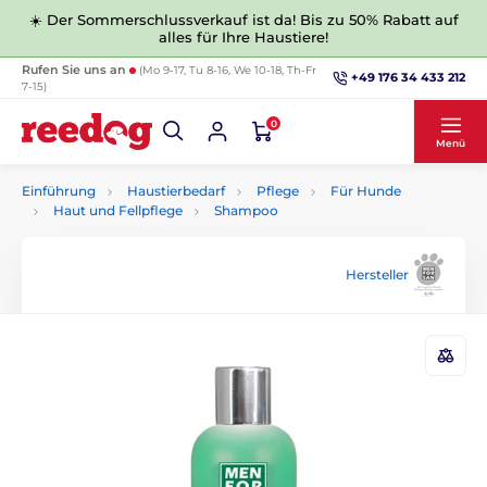
☀️ Der Sommerschlussverkauf ist da! Bis zu 50% Rabatt auf
alles für Ihre Haustiere!
Rufen Sie uns an
(Mo 9-17, Tu 8-16, We 10-18, Th-Fr
+49 176 34 433 212
7-15)
0
Menü
Einführung
Haustierbedarf
Pflege
Für Hunde
Haut und Fellpflege
Shampoo
Hersteller