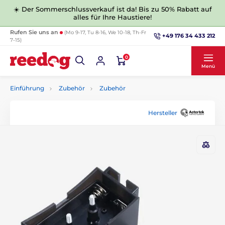
☀️ Der Sommerschlussverkauf ist da! Bis zu 50% Rabatt auf
alles für Ihre Haustiere!
Rufen Sie uns an
(Mo 9-17, Tu 8-16, We 10-18, Th-Fr
+49 176 34 433 212
7-15)
0
Menü
Einführung
Zubehör
Zubehör
Hersteller