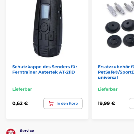
Schutzkappe des Senders für
Ersatzzubehör f
Ferntrainer Aetertek AT-211D
PetSafe®/Sport
universal
Lieferbar
Lieferbar
0,62 €
19,99 €
In den Korb
Service