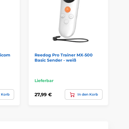
nicom
Reedog Pro Trainer MX-500
Ra
Basic Sender - weiß
Lieferbar
Li
27,99 €
20
n Korb
In den Korb