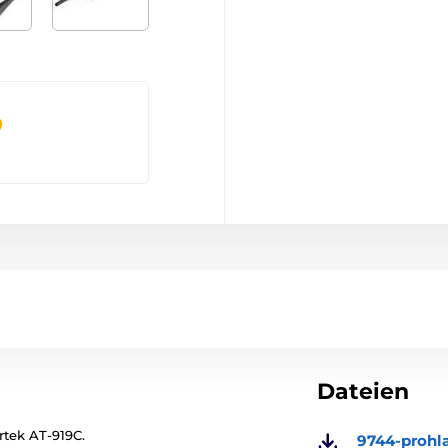
Dateien
rtek AT-919C.
9744-prohla