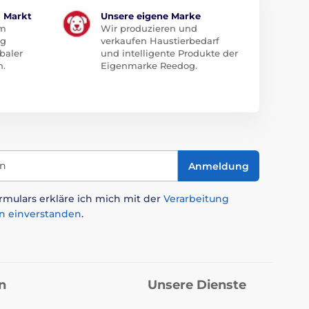
m Markt
Unsere eigene Marke
em
Wir produzieren und
ug
verkaufen Haustierbedarf
baler
und intelligente Produkte der
n.
Eigenmarke Reedog.
in
Anmeldung
mulars erkläre ich mich mit der
Verarbeitung
n einverstanden
.
n
Unsere Dienste