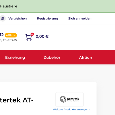
 Haustiere!
Vergleichen
Registrierung
Sich anmelden
12
0
offline
0,00 €
8, Th-Fr 7-15
Erziehung
Zubehör
Aktion
tertek AT-
Weitere Produkte anzeigen ›