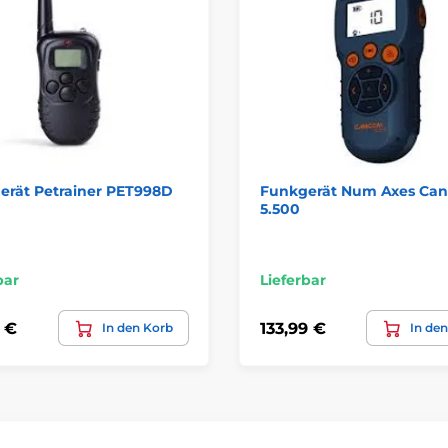
erät Petrainer PET998D
Funkgerät Num Axes Ca
5.500
bar
Lieferbar
 €
133,99 €
In den Korb
In de