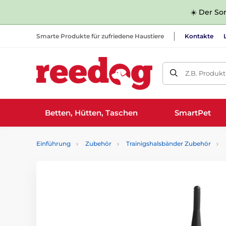
☀️ Der Som
Smarte Produkte für zufriedene Haustiere
Kontakte
Z.B. Produk
Betten, Hütten, Taschen
SmartPet
Einführung
Zubehör
Trainigshalsbänder Zubehör