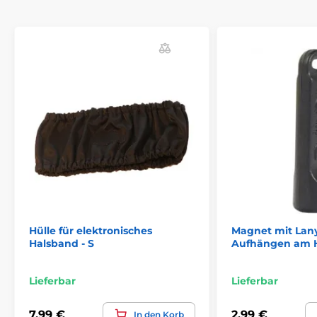
Trainigshalsbänder Zubehör
Zubehör
Abdeckungen und Teile
% Zubehör
Hülle für elektronisches
Magnet mit Lan
Halsband - S
Aufhängen am 
Lieferbar
Lieferbar
7,99 €
2,99 €
In den Korb