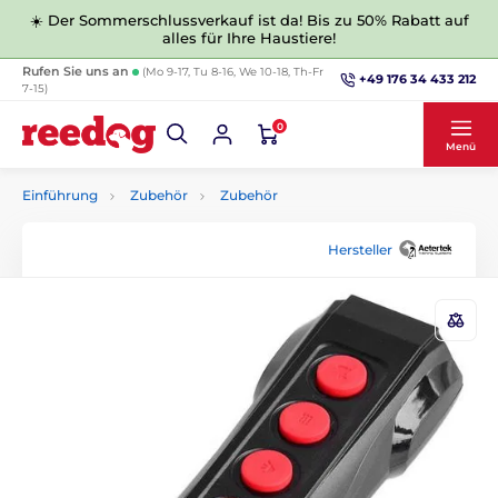
☀️ Der Sommerschlussverkauf ist da! Bis zu 50% Rabatt auf
alles für Ihre Haustiere!
Rufen Sie uns an
(Mo 9-17, Tu 8-16, We 10-18, Th-Fr
+49 176 34 433 212
7-15)
0
Menü
Einführung
Zubehör
Zubehör
Hersteller