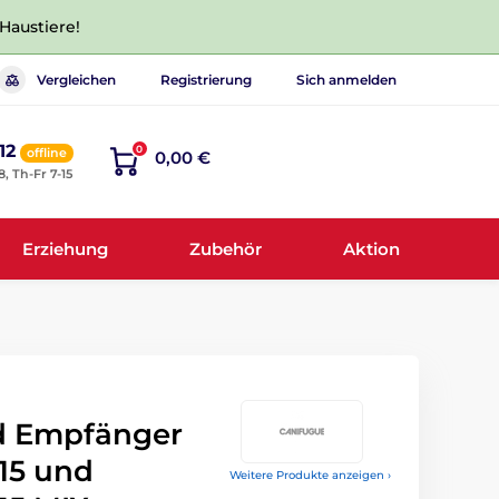
 Haustiere!
Vergleichen
Registrierung
Sich anmelden
12
0
offline
0,00 €
8, Th-Fr 7-15
Erziehung
Zubehör
Aktion
d Empfänger
15 und
Weitere Produkte anzeigen ›