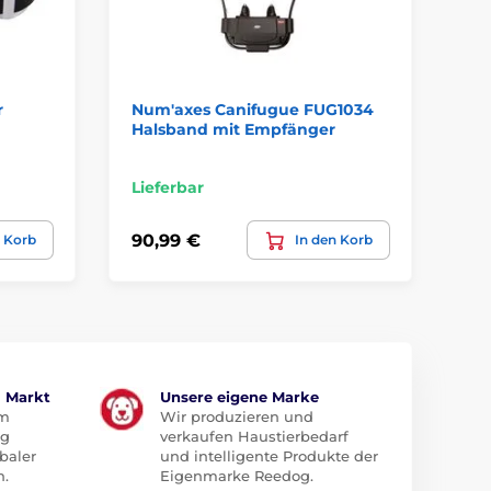
r
Num'axes Canifugue FUG1034
Ha
Halsband mit Empfänger
iT
Lieferbar
Li
90,99 €
39
n Korb
In den Korb
m Markt
Unsere eigene Marke
em
Wir produzieren und
ug
verkaufen Haustierbedarf
baler
und intelligente Produkte der
n.
Eigenmarke Reedog.