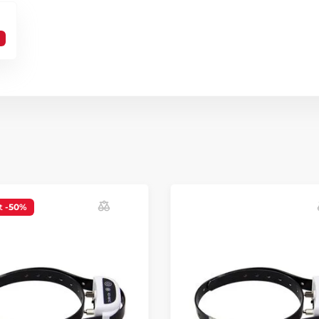
t
-50%