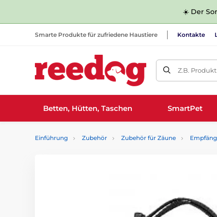
☀️ Der Som
Smarte Produkte für zufriedene Haustiere
Kontakte
Z.B. Produk
Betten, Hütten, Taschen
SmartPet
Einführung
Zubehör
Zubehör für Zäune
Empfäng