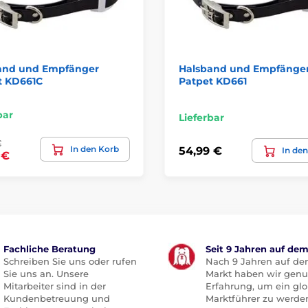
and und Empfänger
Halsband und Empfänge
t KD661C
Patpet KD661
bar
Lieferbar
€
In den Korb
54,99 €
In de
 €
Fachliche Beratung
Seit 9 Jahren auf de
Schreiben Sie uns oder rufen
Nach 9 Jahren auf d
Sie uns an. Unsere
Markt haben wir gen
Mitarbeiter sind in der
Erfahrung, um ein glo
Kundenbetreuung und
Marktführer zu werde