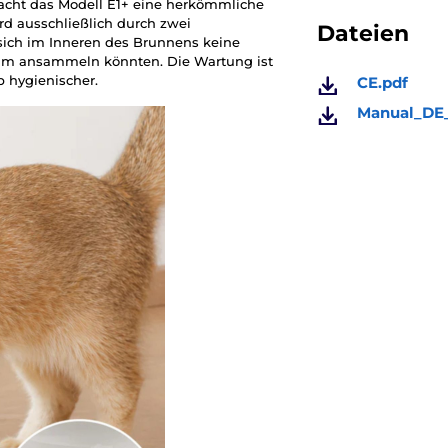
acht das Modell E1+ eine herkömmliche
d ausschließlich durch zwei
Dateien
ich im Inneren des Brunnens keine
leim ansammeln könnten. Die Wartung ist
b hygienischer.
CE.pdf
Manual_DE