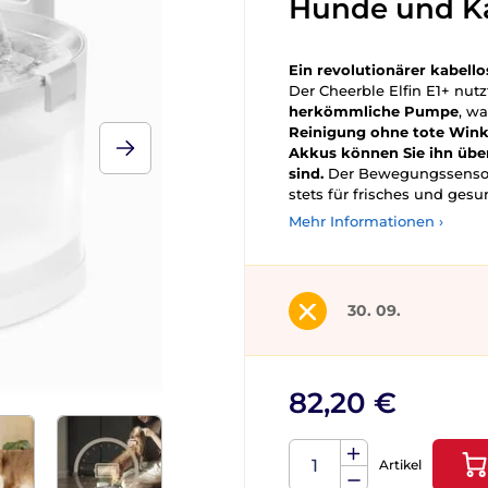
Hunde und K
Ein revolutionärer kabell
Der Cheerble Elfin E1+ nut
herkömmliche Pumpe
, w
Reinigung ohne tote Winke
Akkus können Sie ihn über
sind.
Der Bewegungssensor s
stets für frisches und ges
Mehr Informationen ›
30. 09.
82,20 €
Artikel