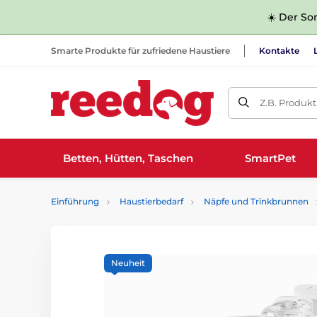
☀️ Der Som
Smarte Produkte für zufriedene Haustiere
Kontakte
Z.B. Produk
Betten, Hütten, Taschen
SmartPet
Einführung
Haustierbedarf
Näpfe und Trinkbrunnen
Neuheit