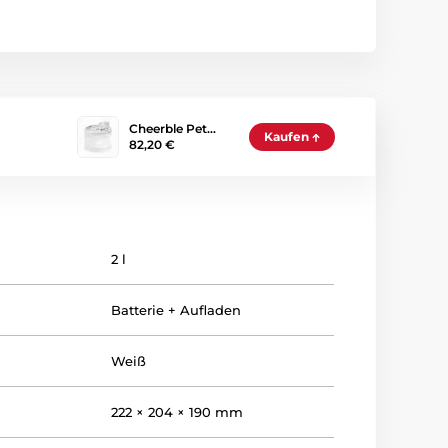
Cheerble Pet…
Kaufen
82,20 €
2 l
Batterie + Aufladen
Weiß
222 × 204 × 190 mm