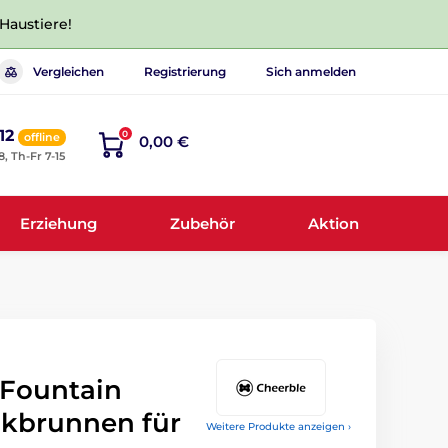
 Haustiere!
Vergleichen
Registrierung
Sich anmelden
12
0
offline
0,00 €
8, Th-Fr 7-15
Erziehung
Zubehör
Aktion
 Fountain
inkbrunnen für
Weitere Produkte anzeigen ›