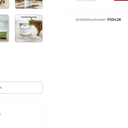
Artikelnummer:
P59428
n