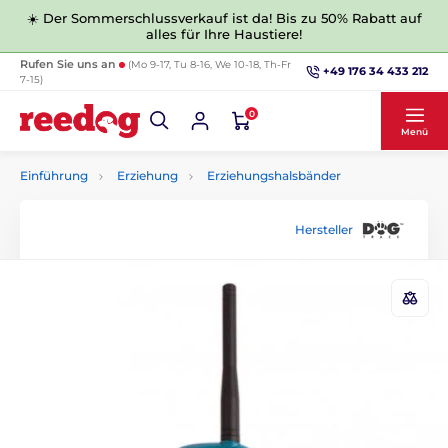
☀️ Der Sommerschlussverkauf ist da! Bis zu 50% Rabatt auf
alles für Ihre Haustiere!
Rufen Sie uns an
(Mo 9-17, Tu 8-16, We 10-18, Th-Fr
+49 176 34 433 212
7-15)
0
Menü
Einführung
Erziehung
Erziehungshalsbänder
Hersteller