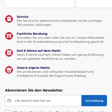
Service
Der Service für elektronische Halsbänder ist ein wichtiger
Batterie und Laden
Teil unserer Leistungen.
Zwei CR2 3V Batterien sind enthalten. Ihre
Fachliche Beratung
Lebensdauer
reicht je nach Häufigkeit
Schreiben Sie uns oder rufen Sie uns an. Unsere Mitarbeiter
und Art der verwendeten Funktionen
von
sind in der Kundenbetreuung und Fachberatung geschult
6 bis 12 Monaten
. Das Batterielicht wird durch die
Anzeigeleuchte angezeigt.
Seit 9 Jahren auf dem Markt
Nach 9 Jahren auf dem Markt haben wir genug Erfahrung,
um ein globaler Marktführer zu werden.
Unsere eigene Marke
Wir produzieren und verkaufen Haustierbedarf und
intelligente Produkte der Eigenmarke Reedog.
Wasserdichtheit
Abonnieren Sie den Newsletter
Der Halsbandempfänger ist mit
wasserdichten Funktionen
ausgestattet.
Gib deine E-Mail hier ein
Anmeldung
Ihr Hund kann durch eine Pfütze laufen,
Verstopfung oder Schnee sind kein Problem, aber das