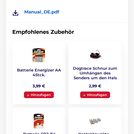
Empfänger befestigen müssen, um das Halsband
ein- und auszuschalten. Der Vorteil des Gerätes ist die
Manual_DE.pdf
hohe Akkulaufzeit von bis zu 6 - 12 Monaten. Um
sicher zu sein, zeigt der Batteriestatus den
Batteriestatus an.
Empfohlenes Zubehör
Dogtrace Schnur zum
Batterie Energizer AA
Umhängen des
4Stck.
Senders um den Hals
3,99 €
2,99 €
Hinzufügen
Hinzufügen