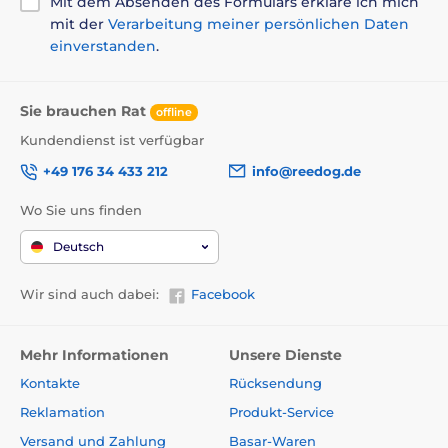
Mit dem Absenden des Formulars erkläre ich mich
Gerät kann nicht tauchen oder schwimmen.
mit der
Verarbeitung meiner persönlichen Daten
einverstanden
.
Sie brauchen Rat
Anzahl der Hunde
offline
Kundendienst ist verfügbar
Beim Kauf eines weiteren Empfängers
kann Dogtrace D-Control 1502 Mini bis zu
+49 176 34 433 212
info@reedog.de
2 Hunde gleichzeitig mit einem Sender
trainieren.
Wo Sie uns finden
Deutsch
Wir sind auch dabei:
Facebook
Dispaly
Der Sender verfügt über ein integriertes
Mehr Informationen
Unsere Dienste
LCD-Display mit
Hintergrundbeleuchtung, das den
Kontakte
Rücksendung
Impuls, den gewählten Hund und den Batteriestatus
Reklamation
Produkt-Service
anzeigt. Die Frontplatte ist mit Tasten zur Steuerung
einzelner Funktionen ausgestattet.
Versand und Zahlung
Basar-Waren