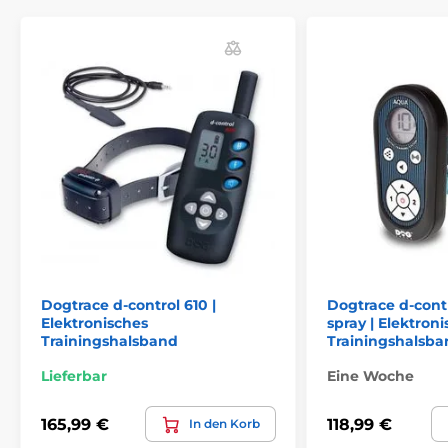
Korrekturart
Die D-Control 1500 Mini bietet
2 Arten
von Warnsignalen
- Korrektur: Ton und
Impuls. Sie können den Impuls immer
noch auf einer 30-Grad-Skala einstellen. Das Halsband
ist für empfindliche und temperamentvolle Hunde
geeignet, was einer Vielzahl von elektrostatischen
Impulsen entspricht. Das Modell verfügt zusätzlich
über die
Booster-Funktion
, die eine
Sprungverstärkung darstellt.
Dogtrace d-control 610 |
Dogtrace d-con
Reichweite des Halsbandes
Elektronisches
spray | Elektron
Das Halsband ist für Heim- und
Trainingshalsband
Trainingshalsba
anspruchsvolles Gelände geeignet. Die
Lieferbar
Eine Woche
maximale Trainingsentfernung beträgt
1500 m,
gemessen unter Laborbedingungen. Hohe
Reichweite wird auch Ihnen in unwegsamem
165,99 €
118,99 €
In den Korb
Gelände gerecht.