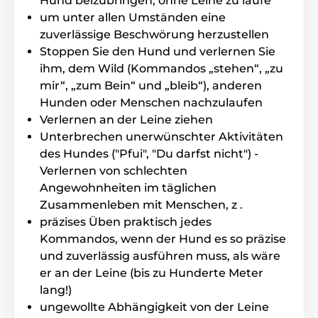
Hund beizubringen, ohne Leine zu laufe
um unter allen Umständen eine
zuverlässige Beschwörung herzustellen
Stoppen Sie den Hund und verlernen Sie
Reichweite des Halsbandes
ihm, dem Wild (Kommandos „stehen“, „zu
Das Halsband eignet sich für das Training
mir“, „zum Bein“ und „bleib“), anderen
zu Hause, aber auch für anspruchsvolleres
Hunden oder Menschen nachzulaufen
Gelände. Die maximale
Trainingsreichweite beträgt 250 m
, gemessen unter
Verlernen an der Leine ziehen
Laborbedingungen. Es wird Ihnen unter normalen
Unterbrechen unerwünschter Aktivitäten
Bedingungen, zum Beispiel in einem Garten, in dem
des Hundes ("Pfui", "Du darfst nicht") -
es kein allzu anspruchsvolles Gebiet gibt, gerecht.
Verlernen von schlechten
Angewohnheiten im täglichen
Zusammenleben mit Menschen, z .
präzises Üben praktisch jedes
Kommandos, wenn der Hund es so präzise
und zuverlässig ausführen muss, als wäre
Akku und Laden
er an der Leine (bis zu Hunderte Meter
Zwei CR2 3V Batterien sind enthalten. Ihre
lang!)
Lebensdauer
reicht je nach Häufigkeit
ungewollte Abhängigkeit von der Leine
und Art der verwendeten Funktionen
von