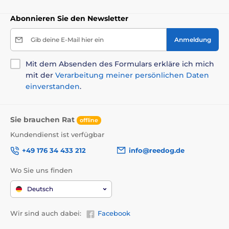
Hintergrundbeleuchtetes LCD-Display
Abonnieren Sie den Newsletter
Lange Akkulaufzeit
Gib deine E-Mail hier ein
Anmeldung
Nachteile
Mit dem Absenden des Formulars erkläre ich mich
Niedrigere Reichweite
mit der
Verarbeitung meiner persönlichen Daten
einverstanden
.
Inhalt der Packung
Sie brauchen Rat
offline
Empfänger
Kundendienst ist verfügbar
Halsband
+49 176 34 433 212
info@reedog.de
Elektroden 12 mm
Wo Sie uns finden
Elektroden 17 mm
2x CR2 3V Batterien
Deutsch
Prüflampe
Wir sind auch dabei:
Facebook
Schnur zum Aufhängen des Senders am Hals