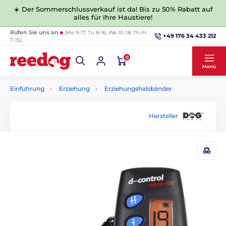
☀️ Der Sommerschlussverkauf ist da! Bis zu 50% Rabatt auf
alles für Ihre Haustiere!
Rufen Sie uns an
(Mo 9-17, Tu 8-16, We 10-18, Th-Fr
+49 176 34 433 212
7-15)
0
Menü
Einführung
Erziehung
Erziehungshalsbänder
Hersteller