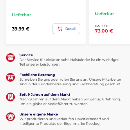
Der Gürtel besteht aus 75 cm langem
Gewebe.
Lieferbar
Lieferbar
145,99 €
39,99 €
Detail
73,00 €
Vorteile
Service
Geeignet für das Training von empfindlichen und
Der Service für elektronische Halsbänder ist ein wichtiger
Teil unserer Leistungen.
temperamentvollen Hunden
Trainingsmöglichkeit für bis zu 2 Hunde
Fachliche Beratung
Schreiben Sie uns oder rufen Sie uns an. Unsere Mitarbeiter
Einstellbare Booster-Funktion
sind in der Kundenbetreuung und Fachberatung geschult
Tauchempfänger
Seit 9 Jahren auf dem Markt
Ton und Puls in 19 Leistungsstufen
Nach 9 Jahren auf dem Markt haben wir genug Erfahrung,
um ein globaler Marktführer zu werden.
Taste für jede Funktion separat
Unsere eigene Marke
Sehr leichter Empfänger
Wir produzieren und verkaufen Haustierbedarf und
Magnetschalter für schnellen Start
intelligente Produkte der Eigenmarke Reedog.