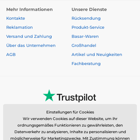
Anleitung
Mehr Informationen
Unsere Dienste
Kontakte
Rücksendung
Reklamation
Produkt-Service
Bitte beachten Sie: Das Bild dient nur zur
Versand und Zahlung
Basar-Waren
Illustration.
Über das Unternehmen
Großhandel
Technische Spezifikationen können ohne vorherige
AGB
Artikel und Neuigkeiten
Ankündigung geändert werden. Die Bilder dienen nur
Fachberatung
zur Illustration.
Das Produkt ist in Kategorien eingeteilt
Erziehungshalsbänder
0 bis 300 Meter
Elektronisch
Ton
Tauchbare
Einstellungen für Cookies
Wir verwenden Cookies auf dieser Website, um ihr
Mittelgroße Hunde
Große Hunde
ordnungsgemäßes Funktionieren zu gewährleisten, den
Für die größten Hunde
Für 2 Hunde
Datenverkehr zu analysieren, Inhalte zu personalisieren und
möglicherweise für Marketingzwecke. Mit Zustimmung können